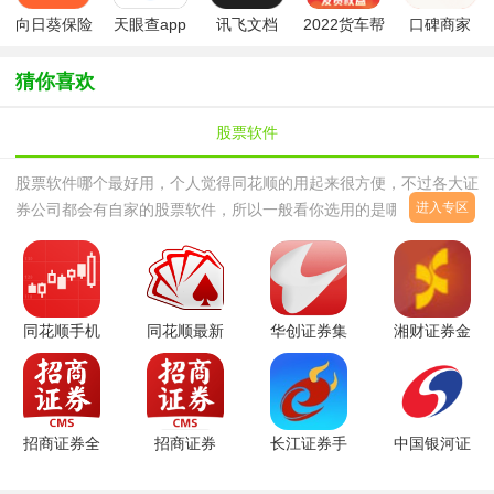
向日葵保险
天眼查app
讯飞文档
2022货车帮
口碑商家
app最新版
app官方版
货主版app
本
猜你喜欢
股票软件
股票软件哪个最好用，个人觉得同花顺的用起来很方便，不过各大证
进入专区
券公司都会有自家的股票软件，所以一般看你选用的是哪家证券公
司，股票软件对于股民来说是很好用的辅助工具，能够查看各个股票
的走势，了解个股票的行
同花顺手机
同花顺最新
华创证券集
湘财证券金
炒股软件
版v9.10.90
成版V5.93
禾金融终端
v11.57.04
官方正式版
官方安装版
v10.56 正
官方安卓版
式版
招商证券全
招商证券
长江证券手
中国银河证
能版V7.20
app官方手
机版(长江e
券V6.9.4安
官方最新版
机版
号)V13.3.3
卓版