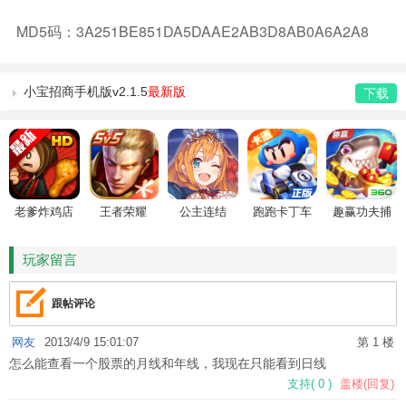
MD5码：3A251BE851DA5DAAE2AB3D8AB0A6A2A8
小宝招商手机版v2.1.5
最新版
下载
老爹炸鸡店
王者荣耀
公主连结
跑跑卡丁车
趣赢功夫捕
HD
鱼
玩家留言
跟帖评论
网友
2013/4/9 15:01:07
第 1 楼
怎么能查看一个股票的月线和年线，我现在只能看到日线
支持
(
0
)
盖楼(回复)