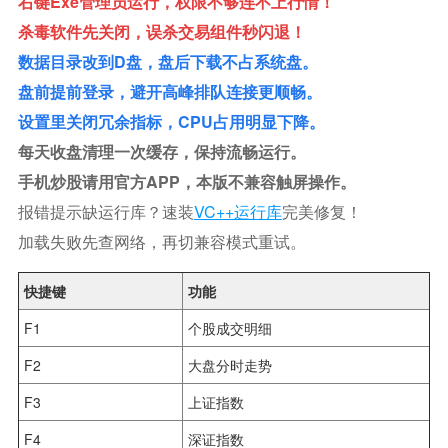
右键exe管理员运行，权限不够连不上行情！
杀毒软件先关闭，误杀交易组件秒闪退！
数据目录改到D盘，盘后下载不占系统盘。
盘前提前登录，避开高峰排队连接更顺畅。
设置里关闭冗余指标，CPU占用明显下降。
每天收盘清理一次缓存，保持流畅运行。
手机炒股请用官方APP，本版不兼容触屏操作。
报错提示缺运行库？速装
VC++运行库
完美修复！
加载失败先查网络，再切兼容模式重试。
快捷键
功能
F1
个股成交明细
F2
大盘分时走势
F3
上证指数
F4
深证指数