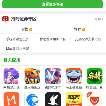
查看更多评论
招商证券
专区
更多>>
下载
教程
9
4
系统错误怎么办
智远理财服务平台
安全控件安装方法
Mac版网上交易
相关应用
网易梦幻西
波克捕鱼达
逃跑吧少年
海王捕鱼最
指尖四川麻
游手游
人千炮版
九游版最新
新版官方正
将app最新
2022微信版
版
版
版
本