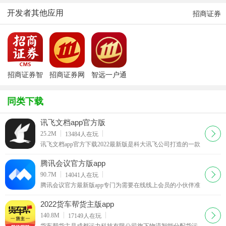
V10.19.3
安卓最新版
开发者其他应用
招商证券
官方版
招商证券智
招商证券网
智远一户通
远理财服务
上交易Mac
电脑版
平台
版
同类下载
讯飞文档app官方版
下载
25.2M
13484
人在玩
讯飞文档app官方下载2022最新版是科大讯飞公司打造的一款
在线协作文档软件，这款讯飞文档app跟腾讯文档的功能有点
类似，都可以让团队在线上进行协作。
腾讯会议官方版app
下载
90.7M
14041
人在玩
腾讯会议官方最新版app专门为需要在线线上会员的小伙伴准
备的非常实用的app工具，支持电脑移动端同步，给需要开会
你带来最棒的办公体验，相信不少的小伙伴都会需要
2022货车帮货主版app
下载
140.8M
17149
人在玩