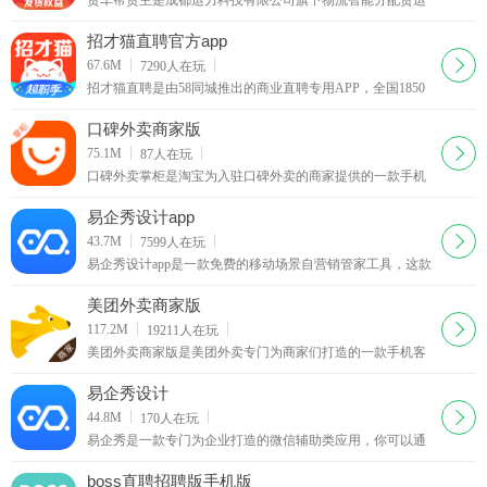
货车帮货主是成都运力科技有限公司旗下物流智能分配货运
平台，覆盖全国360多个城市的物流货运平台，是一款为全国
各地货主提供经验丰富、安全可靠的货车司机的找车发货软
招才猫直聘官方app
件。
下载
67.6M
7290
人在玩
招才猫直聘是由58同城推出的商业直聘专用APP，全国1850
万商家都在使用招才猫直聘！海量各个领域人才等你来发
现、挖掘，你可以在58招财猫官网上看到人家的详细资料。
口碑外卖商家版
下载
75.1M
87
人在玩
口碑外卖掌柜是淘宝为入驻口碑外卖的商家提供的一款手机
客户端，商家们可以通过口碑掌柜客户端查看店铺的最新订
单并对自己的店铺进行管理，有新的订单软件会以语音的形
易企秀设计app
式提醒你接单
下载
43.7M
7599
人在玩
易企秀设计app是一款免费的移动场景自营销管家工具，这款
易企秀设计app可以帮你免费制作各类手机h5营销类应用，另
外这款易企秀设计app还可以帮你查看手机网页的访问量。
美团外卖商家版
下载
117.2M
19211
人在玩
美团外卖商家版是美团外卖专门为商家们打造的一款手机客
户端。如果你是入驻美团外卖的商家，那么你可以在这里更
好地管理你的商铺，美团外卖商家版app轻松地查看用户的下
易企秀设计
单信息。
下载
44.8M
170
人在玩
易企秀是一款专门为企业打造的微信辅助类应用，你可以通
过易企秀设定微信页面的场景、颜色、文字版式等等，还可
以通过它查看网页的访问量以及潜在客户报名等等消息。
boss直聘招聘版手机版