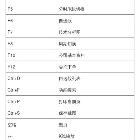
F5
分时/K线切换
F6
自选股
F7
技术分析图
F8
周期切换
F10
公司基本资料
F12
委托下单
Ctrl+D
自选股列表
Ctrl+F
功能搜索
Ctrl+P
打印当前页
Ctrl+S
保存截图
空格
翻页
+/-
K线缩放