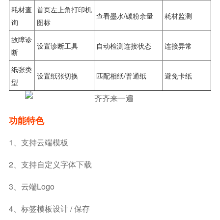
耗材查
首页左上角打印机
查看墨水/碳粉余量
耗材监测
询
图标
故障诊
设置诊断工具
自动检测连接状态
连接异常
断
纸张类
设置纸张切换
匹配相纸/普通纸
避免卡纸
型
功能特色
1、支持云端模板
2、支持自定义字体下载
3、云端Logo
4、标签模板设计 / 保存