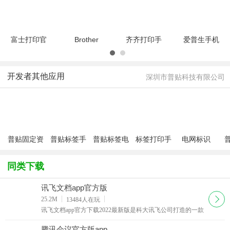
v6.0.10 最
最新版
件(HP打印
v3.35.0 官
新版
服务插
方安卓版
件)22.4
富士打印官
Brother
齐齐打印手
爱普生手机
方版
iPrint&Scan
机版
打印
v5.35.k04-
兄弟打印机
appV1.0.005
app(Epson
cn
V6.9.4安卓
安卓版
iPrint)V7.12.5
开发者其他应用
深圳市普贴科技有限公司
版
官
普贴固定资
普贴标签手
普贴标签电
标签打印手
电网标识
产手机版
机版客户端
脑版PC
机版
PowerGrid
iP
app
同类下载
讯飞文档app官方版
下载
25.2M
13484
人在玩
讯飞文档app官方下载2022最新版是科大讯飞公司打造的一款
在线协作文档软件，这款讯飞文档app跟腾讯文档的功能有点
类似，都可以让团队在线上进行协作。
腾讯会议官方版app