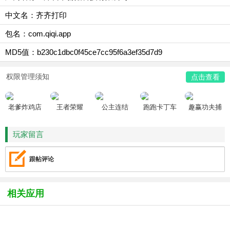
中文名：齐齐打印
包名：com.qiqi.app
MD5值：b230c1dbc0f45ce7cc95f6a3ef35d7d9
权限管理须知
点击查看
老爹炸鸡店
王者荣耀
公主连结
跑跑卡丁车
趣赢功夫捕
HD
鱼
玩家留言
跟帖评论
相关应用