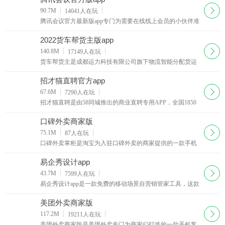
下载
90.7M
14041
人在玩
腾讯会议官方最新版app专门为需要在线线上会员的小伙伴准
备的非常实用的app工具，支持电脑移动端同步，给需要开会
你带来最棒的办公体验，相信不少的小伙伴都会需要
2022货车帮货主版app
下载
140.8M
17149
人在玩
货车帮货主是成都运力科技有限公司旗下物流智能分配货运
平台，覆盖全国360多个城市的物流货运平台，是一款为全国
各地货主提供经验丰富、安全可靠的货车司机的找车发货软
招才猫直聘官方app
件。
下载
67.6M
7290
人在玩
招才猫直聘是由58同城推出的商业直聘专用APP，全国1850
万商家都在使用招才猫直聘！海量各个领域人才等你来发
现、挖掘，你可以在58招财猫官网上看到人家的详细资料。
口碑外卖商家版
下载
75.1M
87
人在玩
口碑外卖掌柜是淘宝为入驻口碑外卖的商家提供的一款手机
客户端，商家们可以通过口碑掌柜客户端查看店铺的最新订
单并对自己的店铺进行管理，有新的订单软件会以语音的形
易企秀设计app
式提醒你接单
下载
43.7M
7599
人在玩
易企秀设计app是一款免费的移动场景自营销管家工具，这款
易企秀设计app可以帮你免费制作各类手机h5营销类应用，另
外这款易企秀设计app还可以帮你查看手机网页的访问量。
美团外卖商家版
下载
117.2M
19211
人在玩
美团外卖商家版是美团外卖专门为商家们打造的一款手机客