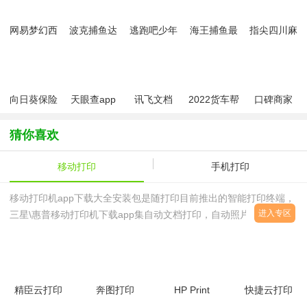
网易梦幻西
波克捕鱼达
逃跑吧少年
海王捕鱼最
指尖四川麻
游手游
人千炮版
九游版最新
新版官方正
将app最新
2022微信版
版
版
版
本
向日葵保险
天眼查app
讯飞文档
2022货车帮
口碑商家
app最新版
app官方版
货主版app
本
猜你喜欢
移动打印
手机打印
移动打印机app下载大全安装包是随打印目前推出的智能打印终端，
进入专区
三星\惠普移动打印机下载app集自动文档打印，自动照片打印于一
体，加之智能操作处理应用，均是目前打印机产品向人性化、智能化
方向发展的重要体现。这里
精臣云打印
奔图打印
HP Print
快捷云打印
手机版
appv2.0.127
Service插
软件