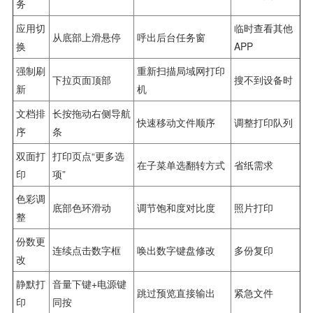
务
应用切
临时查看其他
从底部上滑悬停
呼出后台任务窗
换
APP
强制刷
重新扫描局域网打印
下拉页面顶部
搜不到设备时
新
机
文档排
长按拖动右侧导航
快速移动文件顺序
调整打印队列
序
条
双面打
打印页点“更多选
在子菜单选翻转方式
省纸需求
印
项”
色彩调
底部色环滑动
调节饱和度对比度
照片打印
整
份数更
连续点击数字框
唤出数字键盘修改
多份复印
改
静默打
音量下键+电源键
跳过预览直接输出
紧急文件
印
同按