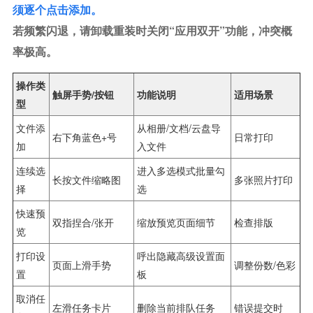
须逐个点击添加。
若频繁闪退，请卸载重装时关闭“应用双开”功能，冲突概
率极高。
操作类
触屏手势/按钮
功能说明
适用场景
型
文件添
从相册/文档/云盘导
右下角蓝色+号
日常打印
加
入文件
连续选
进入多选模式批量勾
长按文件缩略图
多张照片打印
择
选
快速预
双指捏合/张开
缩放预览页面细节
检查排版
览
打印设
呼出隐藏高级设置面
页面上滑手势
调整份数/色彩
置
板
取消任
左滑任务卡片
删除当前排队任务
错误提交时