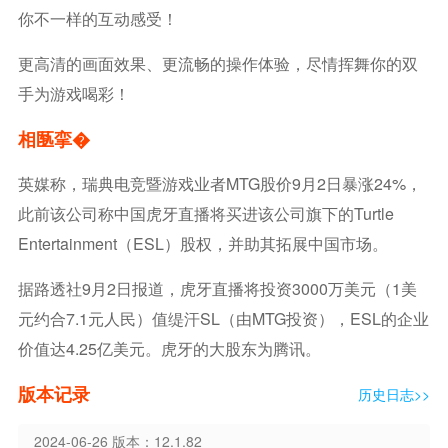
你不一样的互动感受！
更高清的画面效果、更流畅的操作体验，尽情挥舞你的双
手为游戏喝彩！
相匦挛�
英媒称，瑞典电竞暨游戏业者MTG股价9月2日暴涨24%，
此前该公司称中国虎牙直播将买进该公司旗下的Turtle
Entertainment（ESL）股权，并助其拓展中国市场。
据路透社9月2日报道，虎牙直播将投资3000万美元（1美
元约合7.1元人民）值缇汗SL（由MTG投资），ESL的企业
价值达4.25亿美元。虎牙的大股东为腾讯。
版本记录
历史日志>>
2024-06-26 版本：12.1.82