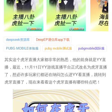
deepseek资源库
DeepEP通信库app下载
PUBG MOBILE体验服
pubg mobile测试服
pubgmobile国际服
其实这个虎牙直播大家都非常的熟悉，他的前身就是YY直
播，最近，11月11日YY游戏直播平台正式改名为虎牙直播
了，想必许多玩家们都还在纳闷怎么进YY看直播，跳转到
虎牙直播了，现在来看看这个虎牙直播有哪些特点吧！