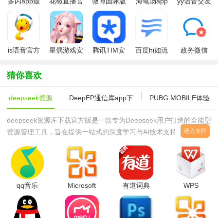
多闪app最
花椒直播官
微博国际版
海龟汤app
yy语音交友
新版
方2026最新
(微博轻享
软件
版
版)
is语音官方
星偶游戏安
腾讯TIM安
百度hi如流
政务微信
软件2026最
卓版
卓版
安卓版
新版
猜你喜欢
deepseek资源
DeepEP通信库app下
PUBG MOBILE体验
库
载
服
deepseek资源库下载官方版是一款专为Deepseek用户打造的全能型
进入专区
资源管理工具，旨在提供一站式的深度学习与AI技术支持。无论你是
刚刚接触AI领域的初学者，还是已经具备丰富经验的技术专家，这款
软件都能满足你的多样化需求，带来更加高效便捷的操作体验。
deepseek资源库汇聚了海量关于Deepseek及相关技术领域的优质资
源，涵盖从基础教程到高级应用的各个层面。无论是模型训练数据
qq音乐
Microsoft
有道词典
​WPS
集、代码示例，
2026v22.22
Office
v11.3.11.0
Office
官方正式版
20032014.10
官方正式版
2022最新
简体中文版
版