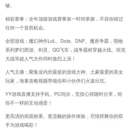
够。
精彩赛事：全年顶级游戏赛事第一时间掌握，不容你错过
任何一个首胜机会。
全部游戏：魔幻神作LoL、Dota、DNF、魔兽争霸，萌物
系列梦幻西游、剑灵、QQ飞车，战争题材穿越火线、坦克
大战等超人气大作同时激烈上演！
人气主播：聚集业内丝最挺的游戏大神、土豪最爱的美女
玩家，海量攻略视频带领你和小伙伴们火速出坑。
YY游戏直播支持手机、PC同步，竞技心得随时分享，给
你不一样的互动感受！
更高清的画面效果、更流畅的操作体验，尽情挥舞你的双
手为游戏喝彩！