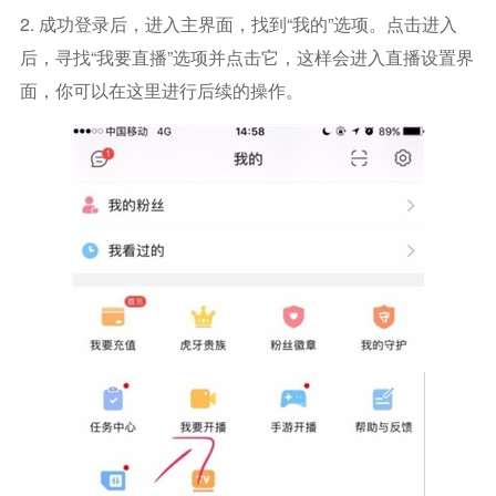
2. 成功登录后，进入主界面，找到“我的”选项。点击进入
后，寻找“我要直播”选项并点击它，这样会进入直播设置界
面，你可以在这里进行后续的操作。