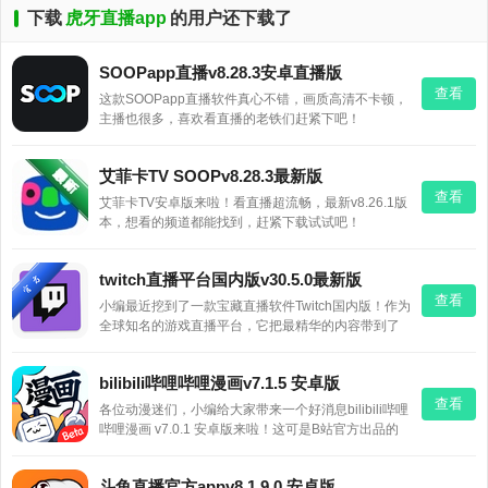
下载
虎牙直播app
的用户还下载了
SOOPapp直播v8.28.3安卓直播版
查看
这款SOOPapp直播软件真心不错，画质高清不卡顿，
主播也很多，喜欢看直播的老铁们赶紧下吧！
艾菲卡TV SOOPv8.28.3最新版
查看
艾菲卡TV安卓版来啦！看直播超流畅，最新v8.26.1版
本，想看的频道都能找到，赶紧下载试试吧！
twitch直播平台国内版v30.5.0最新版
查看
小编最近挖到了一款宝藏直播软件Twitch国内版！作为
全球知名的游戏直播平台，它把最精华的内容带到了
咱们这边。界面清爽，分区齐全，从游戏、生活到运
动、音乐，想看的全都有。最贴心的是夜间模式，深
bilibili哔哩哔哩漫画v7.1.5 安卓版
夜刷直播不刺眼。手机一键开播超简单，想当主播随
查看
时就能玩。聊天
各位动漫迷们，小编给大家带来一个好消息bilibili哔哩
哔哩漫画 v7.0.1 安卓版来啦！这可是B站官方出品的
正版漫画App，里面的资源超全：《海贼王》《火影》
《银魂》这些经典日漫全都有，还有《犬夜叉》《精
斗鱼直播官方appv8.1.9.0 安卓版