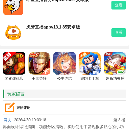
灵宝可梦》等独家内容。国产精品漫画也在这首发，
查看
追漫体验很
虎牙直播appv13.1.85安卓版
查看
老爹炸鸡店
王者荣耀
公主连结
跑跑卡丁车
趣赢功夫捕
HD
鱼
玩家留言
跟帖评论
网友
2026/4/30 10:03:18
第 8 楼
界面设计得很清爽，功能分区清晰。实际使用中发现很多贴心的小功