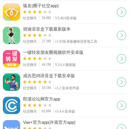
狐友(圈子社交app)
50.8M
社交聊天
V5.48.0安卓版
胡迪语音盒下载最新版本
27.3M
社交聊天
v1.03安卓版趣味语音包工具
一键转发朋友圈视频软件安卓版
44.1M
社交聊天
V2.6.4 最新版
成吉思鸡语音盒下载安卓版
10.1M
社交聊天
v1.2 安卓变声器
郎溪论坛网官方app
62.8M
社交聊天
v5.4.4 安卓版
Vae+官方app(许嵩官方app)