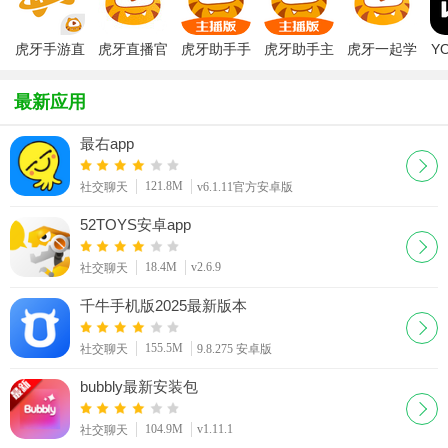
虎牙手游直
虎牙直播官
虎牙助手手
虎牙助手主
虎牙一起学
Y
播app
方app
机版
播版
在线教育服
戏
务(虎牙直
最新应用
播)
最右app
121.8M
社交聊天
v6.1.11官方安卓版
52TOYS安卓app
18.4M
v2.6.9
社交聊天
千牛手机版2025最新版本
155.5M
社交聊天
9.8.275 安卓版
bubbly最新安装包
104.9M
v1.11.1
社交聊天