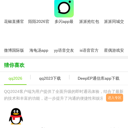
花椒直播官
陌陌2026官
多闪app最
派派抢红包
派派同城交
方2026最新
方正版
新版
游戏
友聊天软件
版
微博国际版
海龟汤app
yy语音交友
is语音官方
星偶游戏安
(微博轻享
软件
软件2026最
卓版
版)
新版
猜你喜欢
qq2026
qq2023下载
DeepEP通信库app下载
QQ2024客户端为用户提供了全面升级的即时通讯体验，结合了最新
进入专区
的技术和丰富的功能，进一步提升了沟通的便捷性和娱乐性。这款最
新版QQ不仅延续了其传统的即时消息功能，还引入了许多新颖的功
能，旨在满足现代用户的各