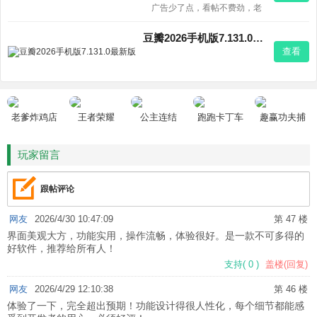
广告少了点，看帖不费劲，老
吧友回来逛逛还行，新用户也
能快速找着同好。
豆瓣2026手机版7.131.0最新版
查看
老爹炸鸡店
王者荣耀
公主连结
跑跑卡丁车
趣赢功夫捕
HD
鱼
玩家留言
跟帖评论
网友
2026/4/30 10:47:09
第 47 楼
界面美观大方，功能实用，操作流畅，体验很好。是一款不可多得的
好软件，推荐给所有人！
支持
(
0
)
盖楼(回复)
网友
2026/4/29 12:10:38
第 46 楼
体验了一下，完全超出预期！功能设计得很人性化，每个细节都能感