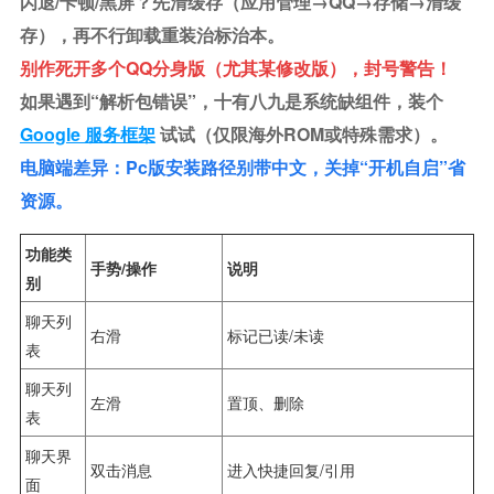
闪退/卡顿/黑屏？先清缓存（应用管理→QQ→存储→清缓
存），再不行卸载重装治标治本。
别作死开多个QQ分身版（尤其某修改版），封号警告！
如果遇到“解析包错误”，十有八九是系统缺组件，装个
Google 服务框架
试试（仅限海外ROM或特殊需求）。
电脑端差异：pc版安装路径别带中文，关掉“开机自启”省
资源。
功能类
手势/操作
说明
别
聊天列
右滑
标记已读/未读
表
聊天列
左滑
置顶、删除
表
聊天界
双击消息
进入快捷回复/引用
面