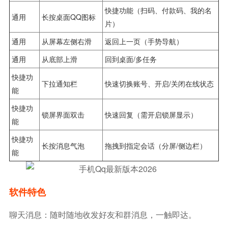
快捷功能（扫码、付款码、我的名
通用
长按桌面QQ图标
片）
通用
从屏幕左侧右滑
返回上一页（手势导航）
通用
从底部上滑
回到桌面/多任务
快捷功
下拉通知栏
快速切换账号、开启/关闭在线状态
能
快捷功
锁屏界面双击
快速回复（需开启锁屏显示）
能
快捷功
长按消息气泡
拖拽到指定会话（分屏/侧边栏）
能
软件特色
聊天消息：随时随地收发好友和群消息，一触即达。