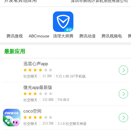
开发者其他应用
深圳市腾讯计算机系统有限公司
腾讯微视
ABCmouse
清理大师腾
腾讯动漫
腾讯视频电
儿童美语趣
讯版app
iOS版
视剧大全
2
学堂(腾讯
2026最新
最新应用
开心鼠)
版
迅雷心声app
11.3M
社交聊天
V25.1.80.167手机版
微光app最新版
121.8M
V6.48.0
社交聊天
coco空间
213.5M
社交聊天
3.1.0 社交聊天神器