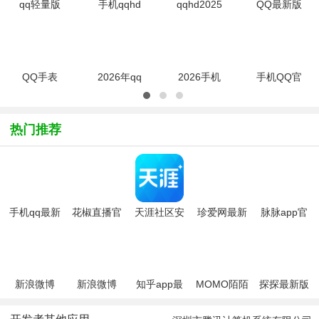
qq轻量版
手机qqhd
qqhd2025
QQ最新版
最新官方版
版官方下载
官方版
2026v9.3.30
v4.0.4
最新版安卓
v5.9.6
安卓官方版
v5.9.6
QQ手表
2026年qq
2026手机
手机QQ官
版.apk安装
最新版本
版qq9.3.30
方app(在
包(可打字
v9.3.30 安
最新版
线一键登
可发图
卓官方端
录)V9.0.60
热门推荐
片)V2.1.7
安卓版
手机qq最新
花椒直播官
天涯社区安
珍爱网最新
脉脉app官
版本2026
方2026最新
卓手机客户
版
方最新版
版
端
新浪微博
新浪微博
知乎app最
MOMO陌陌
探探最新版
2026官方安
新版
app
卓版