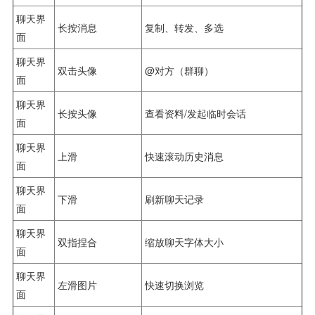
聊天界
长按消息
复制、转发、多选
面
聊天界
双击头像
@对方（群聊）
面
聊天界
长按头像
查看资料/发起临时会话
面
聊天界
上滑
快速滚动历史消息
面
聊天界
下滑
刷新聊天记录
面
聊天界
双指捏合
缩放聊天字体大小
面
聊天界
左滑图片
快速切换浏览
面