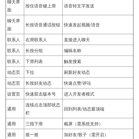
聊天界
按住语音键上滑
语音转文字发送
面
聊天界
长按语音通话按钮
快速发起视频/语音
面
联系人
右滑联系人
直接进入聊天
联系人
长按分组
编辑名称
联系人
下滑列表
触发搜索
动态页
下拉
刷新好友动态
动态页
长按好友动态
快速点赞/评论
设置页
快速双击版本号
进入开发者模式
连续点击顶部状态
通用
回到列表/动态最顶端
栏
通用
三指下滑
截屏（需系统支持）
通用
摇一摇
加好友/骰子（需开启）