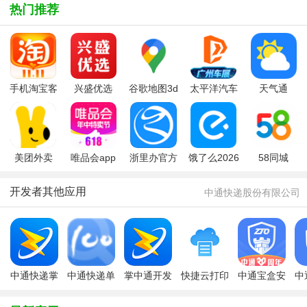
热门推荐
手机淘宝客
兴盛优选
谷歌地图3d
太平洋汽车
天气通
户端
app官方版
全景实景地
网手机版
图
美团外卖
唯品会app
浙里办官方
饿了么2026
58同城
app最新版
app
最新版本
开发者其他应用
中通快递股份有限公司
中通快递掌
中通快递单
掌中通开发
快捷云打印
中通宝盒安
中
中通app
号查询(快
版
软件
全协作平台
递实时跟
最新版本