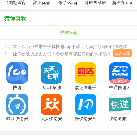
出国翻译官
聚美优品
饿了么app
叮咚买菜最
浙里办app
app
免费版
新版
最新版
猜你喜欢
手机快递
西西软件园为用户带来手机快递app下载，为你推荐好用的快递软
进入专区
件，让你收发快递更方便！看看都有哪些好用的快递软件吧顺丰速运
通顺丰速运手机客户端是基于IOS、Android操作系统开发的个人快
件管理软件，免费向客户提供
快递
天天E家快
韵达快递手
中通快递客
1007.8.0
递员软件
机客户端
户端
安卓版
v5.83安卓
4.0.2 官方
6.12.26 安
版
安卓版
卓版
嘀嗒快递安
人人快递安
微快递安卓
快递通知宝
卓版1.5.5
卓版v4.3.5
版6.0.1安
官方版
官方手机版
官方版
卓版
v2.6.0