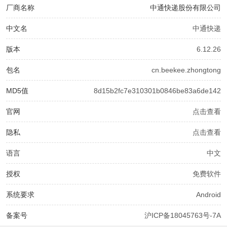
厂商名称
中通快递股份有限公司
中文名
中通快递
版本
6.12.26
包名
cn.beekee.zhongtong
MD5值
8d15b2fc7e310301b0846be83a6de142
官网
点击查看
隐私
点击查看
语言
中文
授权
免费软件
系统要求
Android
备案号
沪ICP备18045763号-7A