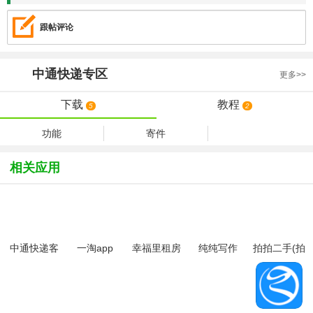
跟帖评论
中通快递
专区
更多>>
下载
教程
5
2
功能
寄件
相关应用
中通快递客
一淘app
幸福里租房
纯纯写作
拍拍二手(拍
户端
app官方最
拍严选)app
新版