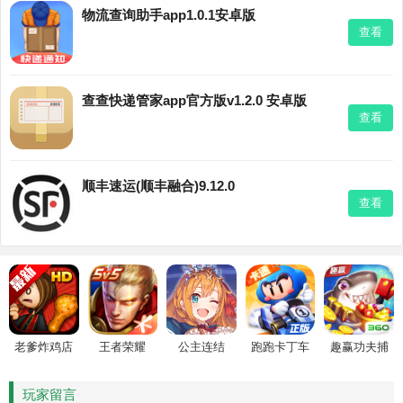
物流查询助手app1.0.1安卓版
查看
查查快递管家app官方版v1.2.0 安卓版
查看
顺丰速运(顺丰融合)9.12.0
查看
老爹炸鸡店
王者荣耀
公主连结
跑跑卡丁车
趣赢功夫捕
HD
鱼
玩家留言