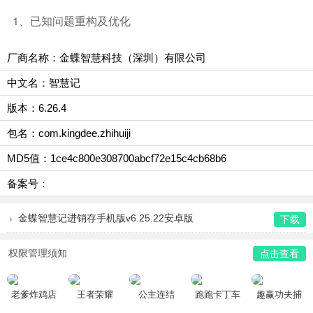
1、已知问题重构及优化
厂商名称：金蝶智慧科技（深圳）有限公司
中文名：智慧记
版本：6.26.4
包名：com.kingdee.zhihuiji
MD5值：1ce4c800e308700abcf72e15c4cb68b6
备案号：
金蝶智慧记进销存手机版v6.25.22安卓版
下载
权限管理须知
点击查看
老爹炸鸡店
王者荣耀
公主连结
跑跑卡丁车
趣赢功夫捕
HD
鱼