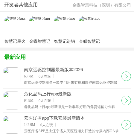
方版
卓2026
开发者其他应用
金蝶智慧科技（深圳）有限公司
智慧记星火
金蝶智慧记
智慧记进销
金蝶智慧记
app2026手
进销存手机
存免费版
手机版免费
机版
版
版
最新应用
南京远驱控制器最新版本2026
下载
63.7M
0
人在玩
南京远驱控制器是一款专门用来监视和调控南京远驱控制器
设备工作状态与各项运行参数的专业辅助软件，在行业内也
被广大用户熟知称作fardriver以及远驱电控，拥有极
危化品码上行app最新版
下载
94.9M
0
人在玩
危化品码上行app最新版是一款非常好用的危货运输办公软
件，提供移动办公手机端，能够为用户们准备精彩且优秀的
手机端工具，支持小伙伴们进行移动办公、在线学习、
云医辽省app下载安装最新版本
下载
142.9M
0
人在玩
云医疗省APP是由辽宁省人民医院倾力打造的专属内部OA掌