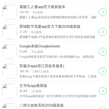
上办公平台，专为全院医护及行政工作人员量身打造。软件
深度结合医院日常办公、临床诊疗、内部协作等核心工
冀建工人通app官方最新版本
下载
126.3M
0
人在玩
冀建工人通app是由保定清研物联网科技有限公司开发、适配
河北省建筑行业专属的移动端综合服务平台，也是面向河北
全体建筑一线工人打造的规范化用工管理便民软件。
肥城数字党建app官方下载2026最新版
下载
27.2M
0
人在玩
肥城数字党建APP是肥城市委组织部主导打造的县域级党建
引领基层治理数字化平台，专为肥城各级党组织、党员及群
众研发，集党务管理、党员教育、民生服务、基层治理
Google表格Googlesheets
下载
55.0M
75
人在玩
Google表格是谷歌官方推出的一款表格编辑App，借助这款
App，你可以在手机和平板上创建和编辑电子表格，并与他
人展开协作。这款App自带有简体中文，欢迎有需要的朋友
苏服办app(原江苏政务服务)
前来下载这款App。主要功能-创建新的电子表格，或者打开
下载
160.1M
13937
人在玩
并编辑您在网络上或其他设备上创建的任
苏服办app下载安装是江苏政务服务网的官方手机端，江苏政
务服务app集行政审批、公共资源交易、便民服务、12345政
务服务热线等多种政务服务于一体。
文书岛app最新版
下载
96.4M
2
人在玩
文书岛app最新版是一款专为商务公文写作打造的智能AI创作
工具，支持公文写作，AIPPT，工作汇报润色等多种类型的
公文写作，涵盖机关单位，职场，媒体写作，短视频
二维火收银系统2026最新版