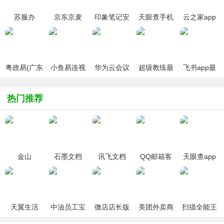
苏服办
京东京麦
印象笔记安
天眼查手机
云之家app
app(原江苏
app
卓版
版
政务服务)
粤政易(广东
小鱼易连视
华为云会议
超级教练最
飞书app最
省政务办公
频会议2026
app最新版
新版
新版
平台)
最新版
本
热门推荐
金山
石墨文档
讯飞文档
QQ邮箱客
天眼查app
WPS(WPS
app
app官方版
户端
官方版
Office)手机
版
天翼生活
中油员工宝
微店店长版
美团外卖商
扫描全能王
2026最新官
app下载安
app安卓版
家版
(CamScanner