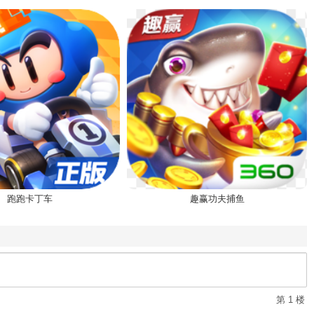
跑跑卡丁车
趣赢功夫捕鱼
第 1 楼