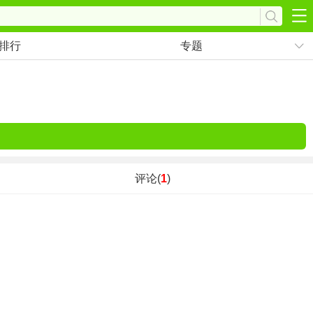
排行
专题
评论(
1
)