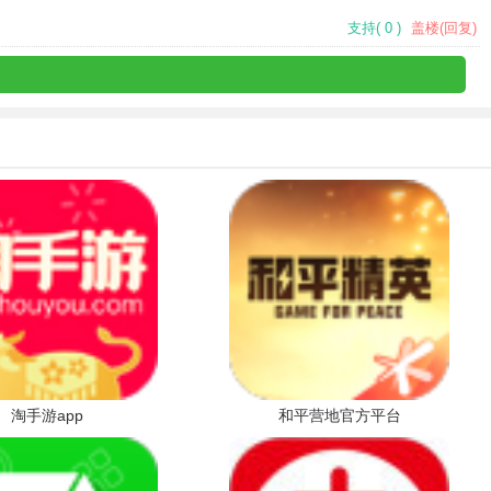
支持
(
0
)
盖楼(回复)
淘手游app
和平营地官方平台