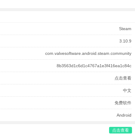
Steam
3.10.9
com.valvesoftware.android.steam.community
8b3563d1c6d1c4767a1e3f416ea1c84c
点击查看
中文
免费软件
Android
点击查看