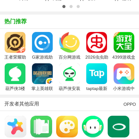
app4.25.1
户外模式
商店官方版
中心免费版
安卓版
app下载
v12.6.0安
v14.18.3安
2025最新
卓版
卓官方版
热门推荐
版v1.0.13
王者荣耀助
G家游戏助
百分网游戏
2026虫虫助
4399游戏盒
手手机版(王
手(极管家)
盒2026最新
手app最新
免费版
者营地)
版本
版
葫芦侠3楼
掌上英雄联
葫芦侠安装
taptap最新
小米游戏中
2026最新版
盟app
2026最新版
版2026
心最新版本
本
本
开发者其他应用
OPPO