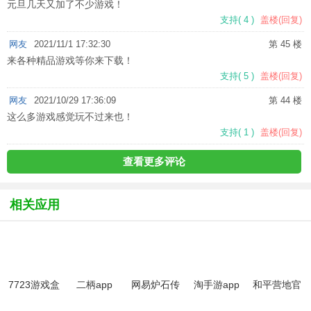
元旦几天又加了不少游戏！
支持
(
4
)
盖楼(回复)
网友
2021/11/1 17:32:30
第 45 楼
来各种精品游戏等你来下载！
支持
(
5
)
盖楼(回复)
网友
2021/10/29 17:36:09
第 44 楼
这么多游戏感觉玩不过来也！
支持
(
1
)
盖楼(回复)
查看更多评论
相关应用
7723游戏盒
二柄app
网易炉石传
淘手游app
和平营地官
子官方版正
说盒子手机
方平台