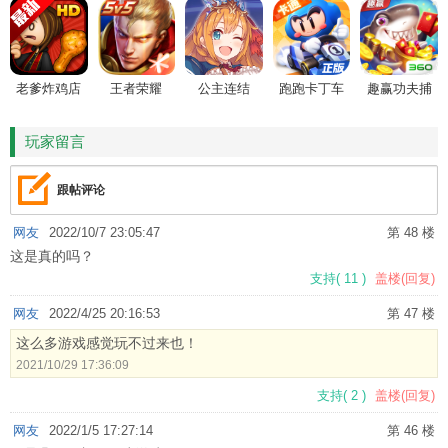
老爹炸鸡店
王者荣耀
公主连结
跑跑卡丁车
趣赢功夫捕
HD
鱼
玩家留言
跟帖评论
网友
2022/10/7 23:05:47
第 48 楼
这是真的吗？
支持
(
11
)
盖楼(回复)
网友
2022/4/25 20:16:53
第 47 楼
这么多游戏感觉玩不过来也！
2021/10/29 17:36:09
支持
(
2
)
盖楼(回复)
网友
2022/1/5 17:27:14
第 46 楼