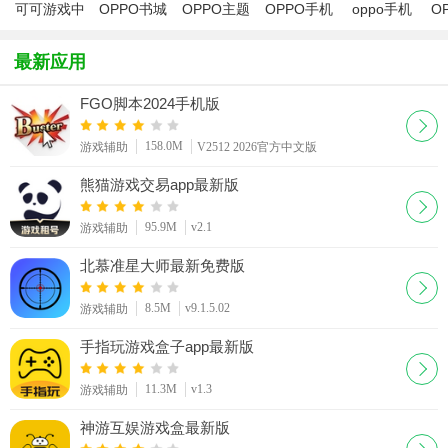
可可游戏中
OPPO书城
OPPO主题
OPPO手机
oppo手机
O
心
商店破解器
助手电脑版
usb驱动
手
最新应用
FGO脚本2024手机版
158.0M
游戏辅助
V2512 2026官方中文版
熊猫游戏交易app最新版
95.9M
v2.1
游戏辅助
北慕准星大师最新免费版
8.5M
v9.1.5.02
游戏辅助
手指玩游戏盒子app最新版
11.3M
v1.3
游戏辅助
神游互娱游戏盒最新版