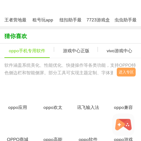
版
版
王者营地最
租号玩app
纽扣助手最
7723游戏盒
虫虫助手最
新版
正式版
新版2026
子官方正版
新版
2026
猜你喜欢
oppo手机专用软件
游戏中心正版
vivo游戏中心
软件涵盖系统美化、性能优化、快捷操作等各类功能，支持OPPO特
进入专区
色侧边栏和智能侧屏。部分工具可实现主题定制、字体更换、动画效
果调整等个性化设置，满足不同用户的用机需求。所有软件均经过严
格测试，确保在OPPO各型号手机上稳定运行。无广告无弹窗，附带
详细使用教程和注意事项，帮助用户更好地使用和管理自己的OPPO
设备。
oppo应用
oppo欢太
讯飞输入法
oppo兼容
商店官方正
游戏中心
oppo定制
性插件下载
版下载
appv14.18.3
版
2025最新
v12.14.0安
官方版
2024v15.0.18
版
卓版
安卓版
(ctspermissio
OPPO商城
oppo高能
oppo软件
oppo游戏