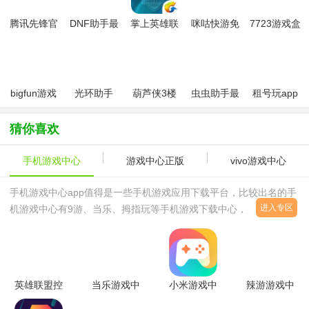
腾讯先锋官
DNF助手最
掌上英雄联
咪咕快游免
7723游戏盒
方下载安装
新版
盟app
费版
子官方正版
手机版最新
2026
版(原腾讯先
游)
bigfun游戏
光环助手
葫芦侠3楼
虫虫助手最
租号玩app
社区app
app正版最
最新免费版
新版
正式版
新版
app
猜你喜欢
手机游戏中心
游戏中心正版
vivo游戏中心
手机游戏中心app值得是一些手机游戏应用下载平台，比较出名的手
进入专区
机游戏中心有9游、当乐、拇指玩等手机游戏下载中心，是每一位安
卓设备玩家必备的游戏下载、体验神器。手机游戏中心简介：手机游
戏中心app为玩家提供最新最全单机游戏、手机网游下载，具有高质
量、快更新、全免费等突出优势。同时集成游戏评论评分、下载安装
管理、机型智能适配、新闻攻略查看、存档礼包供给、一键安装卸载
英雄联盟控
当乐游戏中
小米游戏中
辣游游戏中
等丰富功能，让玩家获得最爽快的游戏下
最新版17.6
心ios/安卓
心最新版本
心1.0.11