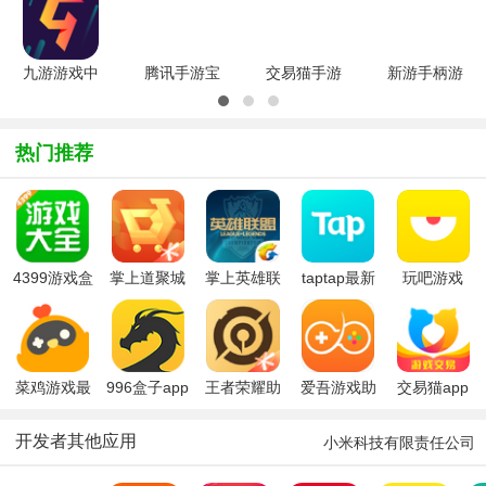
安卓版
通用版4.5
v12.7.0.40
安卓版
官方正式版
官方版
九游游戏中
腾讯手游宝
交易猫手游
新游手柄游
心v8.3.1.2
appV6.9.7
交易平台官
戏厅手机版
官方安卓版
官方安卓版
方2025最
v2.0.6安卓
新版
版
热门推荐
v9.37.1官
方版
4399游戏盒
掌上道聚城
掌上英雄联
taptap最新
玩吧游戏
免费版
(游戏商
盟app
版2026
城)app最新
版本
菜鸡游戏最
996盒子app
王者荣耀助
爱吾游戏助
交易猫app
新版2025
官方最新版
手手机版(王
手旧版
2026
者营地)
开发者其他应用
小米科技有限责任公司