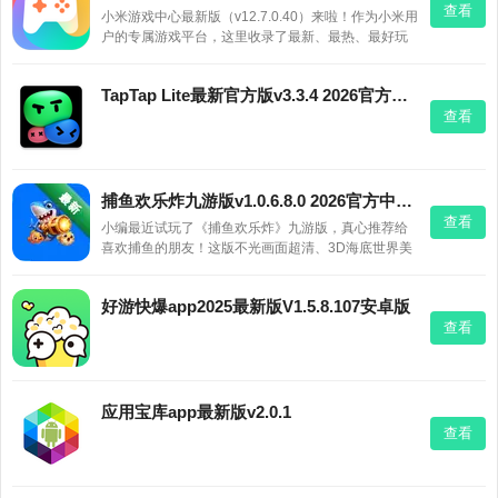
查看
小米游戏中心最新版（v12.7.0.40）来啦！作为小米用
户的专属游戏平台，这里收录了最新、最热、最好玩
的游戏，而且都经过真机适配测试，流畅不卡顿。最
赞的是，小米用户能免费领到专属礼包打开“我的游
TapTap Lite最新官方版v3.3.4 2026官方中文版
戏”就能看到“我的礼包”，福利直接送到手。游戏分类
查看
清晰，专题
捕鱼欢乐炸九游版v1.0.6.8.0 2026官方中文版
查看
小编最近试玩了《捕鱼欢乐炸》九游版，真心推荐给
喜欢捕鱼的朋友！这版不光画面超清、3D海底世界美
到爆，还还原了线下街机那种竞技感。你可以和好友
组队开黑，百炮、千炮、万炮随你选，合作打BOSS特
好游快爆app2025最新版V1.5.8.107安卓版
别过瘾盘古、女娲这些远古神将都能挑战，金币爆得
查看
满屏都是。版本已
应用宝库app最新版v2.0.1
查看