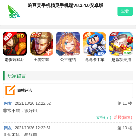
豌豆荚手机精灵手机端V8.3.4.0安卓版
查看
老爹炸鸡店
王者荣耀
公主连结
跑跑卡丁车
趣赢功夫捕
HD
鱼
玩家留言
跟帖评论
网友
2021/10/26 12:22:52
第 11 楼
非常不错，很好用。
支持
(
7
)
盖楼(回复)
网友
2021/10/26 12:22:51
第 10 楼
非常不错，很好用。