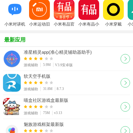
小米对讲机
小米运动旧
小米有品官
小米有品小
小米穿戴
小
app官方版
版本
方商城
米商城
(F
最新应用
准星精灵app(准心精灵辅助器助手)
5.9M
游戏辅助
V3.9安卓版
软天空手机版
31.8M
8.7.3
游戏辅助
喵盒社区游戏盒最新版
75M
v3.13
游戏辅助
魅族游戏框架最新版