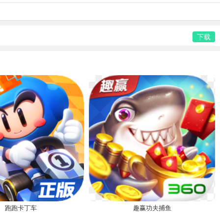
下载
跑跑卡丁车
趣赢功夫捕鱼