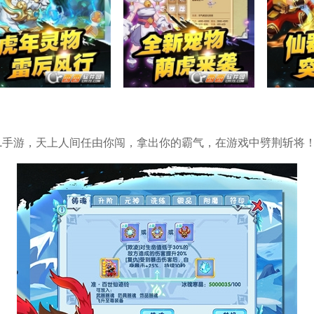
西游OL手游，天上人间任由你闯，拿出你的霸气，在游戏中劈荆斩