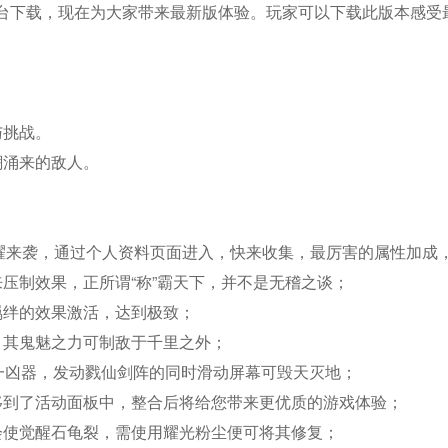
平台下载，现在为大家带来最新版体验。玩家可以下载此版本感
与挑战。
潮涌来的敌人。
耀来袭，通过个人资料页面进入，快来收集，最厉害的属性加成
压制效果，正所谓“称”霸天下，并不是无稽之谈；
羁绊的效果激活，达到极致；
，其鬼魅之力可制敌于千里之外；
道第一凶器，发动戮仙剑阵的同时滑动屏幕可毁天灭地；
移到了活动面板中，整合后将给您带来更优质的游戏体验；
会使觉醒石龟裂，需使用耀光粉尘便可将其修复；