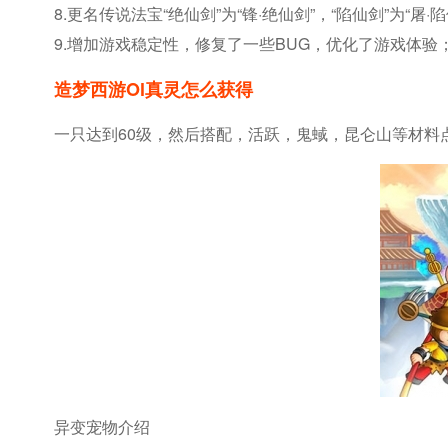
8.更名传说法宝“绝仙剑”为“锋·绝仙剑”，“陷仙剑”为“屠·
9.增加游戏稳定性，修复了一些BUG，优化了游戏体验
造梦西游ol真灵怎么获得
一只达到60级，然后搭配，活跃，鬼蜮，昆仑山等材料
异变宠物介绍