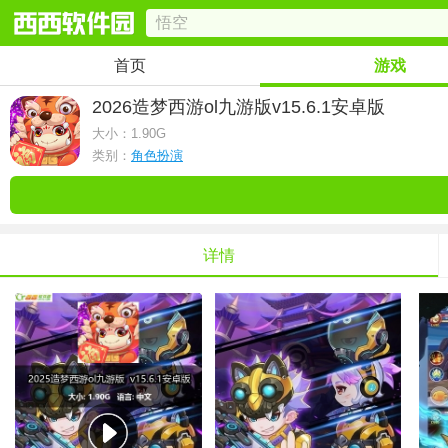
首页
游戏
2026造梦西游ol九游版
v15.6.1安卓版
大小：
1.90G
类别：
角色扮演
详情