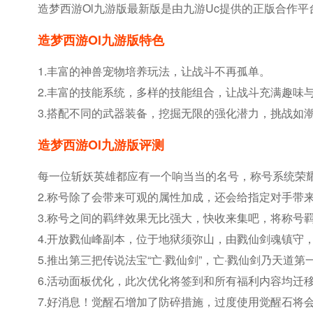
造梦西游ol九游版最新版是由九游uc提供的正版合作
造梦西游ol九游版特色
1.丰富的神兽宠物培养玩法，让战斗不再孤单。
2.丰富的技能系统，多样的技能组合，让战斗充满趣味
3.搭配不同的武器装备，挖掘无限的强化潜力，挑战如
造梦西游ol九游版评测
每一位斩妖英雄都应有一个响当当的名号，称号系统荣
2.称号除了会带来可观的属性加成，还会给指定对手带来
3.称号之间的羁绊效果无比强大，快收来集吧，将称号
4.开放戮仙峰副本，位于地狱须弥山，由戮仙剑魂镇守
5.推出第三把传说法宝“亡·戮仙剑”，亡·戮仙剑乃天
6.活动面板优化，此次优化将签到和所有福利内容均迁
7.好消息！觉醒石增加了防碎措施，过度使用觉醒石将