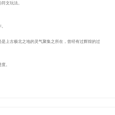
的符文玩法。
作。
乃是上古极北之地的灵气聚集之所在，曾经有过辉煌的过
进度。