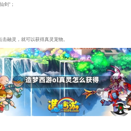
陷仙剑”；
；
点击融灵，就可以获得真灵宠物。