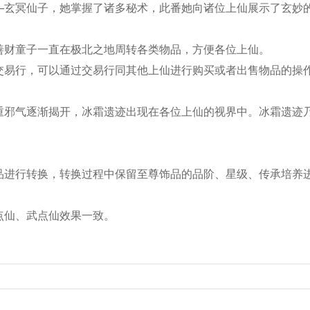
—玄冥仙子，她掌握了诸多秘术，此番她向诸位上仙展示了玄妙
善财童子一直在极北之地周转各类物品，方便各位上仙。
交易行，可以通过交易行同其他上仙进行购买或者出售物品的操
重邪气逐渐揭开，冰霜遗迹出现在各位上仙的视界中。冰霜遗迹
品进行转换，转换过程中保留至尊饰品的品阶、星级、传承培养
点仙、武点仙效果一致。