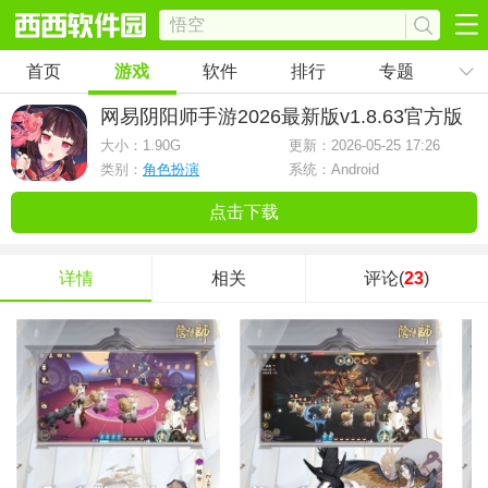
首页
游戏
软件
排行
专题
网易阴阳师手游2026最新版
v1.8.63官方版
大小：
1.90G
更新：2026-05-25 17:26
类别：
角色扮演
系统：Android
点击下载
详情
相关
评论(
23
)