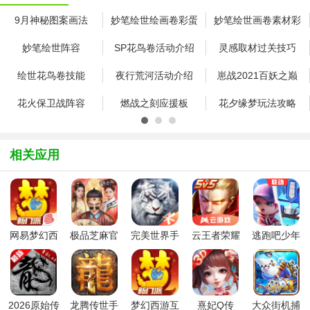
9月神秘图案画法
妙笔绘世绘画卷彩蛋
妙笔绘世画卷素材彩
蛋触发技巧推荐
妙笔绘世阵容
SP花鸟卷活动介绍
灵感取材过关技巧
绘世花鸟卷技能
夜行荒河活动介绍
崽战2021百妖之巅
过关阵容推荐
花火保卫战阵容
燃战之刻应援板
花夕缘梦玩法攻略
游戏式神介绍
游戏活动内容介绍
游戏更新内容介绍
相关应用
插画相关介绍
联动活动介绍
游戏更新内容介绍
游戏更新内容
游戏更新内容
游戏更新内容汇总
鬼灯传记解锁条件
pc版
入殓师什么时候出
网易梦幻西
极品芝麻官
完美世界手
云王者荣耀
逃跑吧少年
协同大作战奖励
第八枚烟花怎么得
百战之铠
游手游
新版本
游腾讯版
游戏安装包
2026官方正
中文版
版
秋的谢礼
游戏更新
神龛兑换
妖刀姬手办多少钱
十大最强式神
御魂六号位暴击
2026原始传
龙腾传世手
梦幻西游互
熹妃Q传
大众街机捕