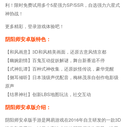
利！限时免费试用多个5星强力SP/SSR，自选强力六星式
神协战！
更多精彩，登录游戏体验吧！
阴阳师安卓版特色：
【和风画意】3D和风精美画面，还原古意风情京都
【幽婉剧情】百鬼互动捉妖解谜，舞台新番追不停
【式神乱谭】百种式神收集，还原妖怪传说，豪华觉醒
【侧耳倾听】日本顶级声优配音，梅林茂亲自创作电影级
原声
【结界神社】创新LBS地图玩法，社交互动
阴阳师安卓版介绍：
阴阳师安卓版手游是网易游戏在2016年自主研发的一款3D