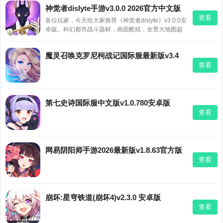
神觉者dislyte手游v3.0.0 2026官方中文版
查看
各位玩家，今天给大家推荐《神觉者dislyte》v3.0.0安
卓版。科幻都市战斗题材，画面酷炫，全景大地图超
带感。你要招募伙伴、搭配兵种，在一次次冒险中提
升实力，击败敌人。关卡丰富，玩法有趣，喜欢RPG
魔灵召唤克罗尼柯战记国际服最新版v3.4
的伙伴可以试试。
查看
第七史诗国际服中文版v1.0.780安卓版
查看
网易阴阳师手游2026最新版v1.8.63官方版
查看
崩坏:星穹铁道(崩坏4)v2.3.0 安卓版
查看