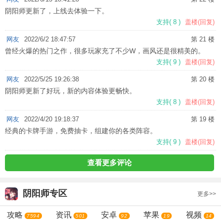
阴阳师更新了，上线去体验一下。
支持
(
8
)
盖楼(回复)
网友
2022/6/2 18:47:57
第 21 楼
曾经火爆的热门之作，很多玩家充了不少W，画风还是很精美的。
支持
(
9
)
盖楼(回复)
网友
2022/5/25 19:26:38
第 20 楼
阴阳师更新了好玩，新的内容体验更畅快。
支持
(
8
)
盖楼(回复)
网友
2022/4/20 19:18:37
第 19 楼
经典的卡牌手游，免费抽卡，组建你的各类阵容。
支持
(
9
)
盖楼(回复)
查看更多评论
阴阳师
专区
更多>>
攻略
资讯
安卓
苹果
视频
7594
501
92
19
14