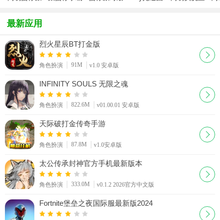
对
程app（蛋
新版
服版
者集结
a
仔派对乐园
载
最新应用
编辑器）
烈火星辰BT打金版
91M
角色扮演
v1.0 安卓版
INFINITY SOULS 无限之魂
822.6M
角色扮演
v01.00.01 安卓版
天际破打金传奇手游
87.8M
角色扮演
v1.0安卓版
太公传承封神官方手机最新版本
333.0M
角色扮演
v0.1.2 2026官方中文版
Fortnite堡垒之夜国际服最新版2024