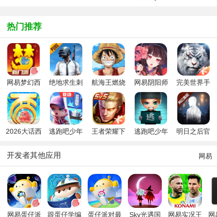
奇手游
游
通版本
鱼单机版
神龛兑换
盛世花火开始时间
国庆中秋活动介绍
热门推荐
中秋月兔送瑞奖励
独眼小僧心觅求玄
攻略
9月20日更新
周年庆活动
十月国庆漫展
MOBA截图
代号MOBA
moba
网易梦幻西
绝地求生刺
航海王燃烧
网易阴阳师
完美世界手
体验服更新
阎魔花影阑珊
活动介绍
游手游
激战场国际
意志唯一正
手游2026最
游腾讯版
服2.0版本
版手游
新版
肯德基鬼王虚拟定
肯德基boss团
红白应援会鬼王怎
iOS不越狱虚拟
日服TV广告
业原火bug视频
2026大话西
逃跑吧少年
王者荣耀下
逃跑吧少年
明日之后官
游手游安卓
2026官方正
载最新版本
正版2026最
方最新版
妖琴师
手游6号位暴击御
童男
版
版
2026
新版
开发者其他应用
网易
手游茨木酒吞剧情
R
手游百鬼夜行怎么
SSR
手游35级剧情怎
SSR
茨木童子
手游八岐大蛇10
手游非酋成就怎么
网易蛋仔派
跟蛋仔学编
蛋仔派对最
Sky光遇国
网易实况王
网