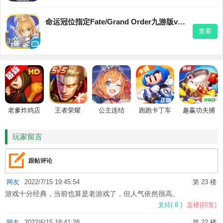
命运冠位指定Fate/Grand Order九游版v2.106.1 安卓版
查看
老爹炸鸡店
王者荣耀
公主连结
跑跑卡丁车
趣赢功夫捕
HD
鱼
玩家留言
跟帖评论
网友
2022/7/15 19:45:54
第 23 楼
游戏十分经典，当前也算是老游戏了，但人气依然很高。
支持
(
8
)
盖楼(回复)
网友
2022/6/15 18:41:28
第 22 楼