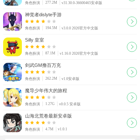
277.2M
角色扮演
v31.30.0-36600465安卓版
神觉者dislyte手游
194.5M
角色扮演
v3.0.0 2026官方中文版
Silly 皇室
87.1M
角色扮演
v1.16.0 2026官方中文版
剑武GM撸百万充
262.2M
角色扮演
v1.0安卓版
魔导少年伟大的旅程
1.27G
角色扮演
v0.0.5 安卓版
山海北荒卷最新安卓版
4.7M
v1.0.1
角色扮演