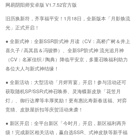
网易阴阳师安卓版 V1.7.52官方版
旧历换新符，齐享福平安！1月18日，全新版本「月影焕流
光」正式开启！
● 全新式神：全新SSR阶式神 月读（CV：高桥广树＆井上
喜久子 / 高其昌＆冯骏骅）、全新SP阶式神 流光追月神
（CV：名冢佳织 / 陶典）降临平安京，多重召唤福利助力
各位大人与新式神结缘！
● 全新活动：大型活动「月烬宵宴」开启！参与活动还可
获取随机SP/SSR式神召唤券、灵海蝶新皮肤「花笠月
灯」、御行达摩等丰厚奖励！更有惠比寿新春送福、对弈
竞猜、皮肤屋折扣等庆贺活动来袭！
● 新区开启：全平台新区「今时月」开启，新区福利再升
级！完成新区相关活动，赢自选SSR、式神皮肤等新手福