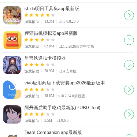
shida明日工具集app最新版
13.3M
vPro 8.8.20-0
游戏辅助
狸猫街机模拟器app最新版
62.8M
游戏辅助
v2.1.2 2026官方中文版
星穹铁道抽卡模拟器
70.9M
游戏辅助
v2.4 安卓版
vivo应用商店下载安装app2026最新版本
48.8M
游戏辅助
v10.2.84.0最新版
阿丹画质助手吃鸡最新版(PUBG Tool)
3.5M
v1.0.6.6
游戏辅助
Tears Companion app最新版