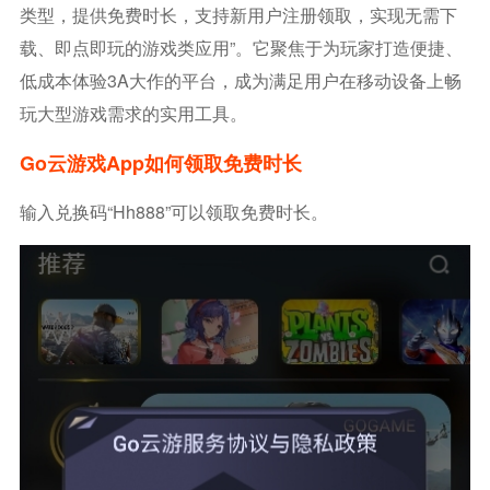
类型，提供免费时长，支持新用户注册领取，实现无需下
载、即点即玩的游戏类应用”。它聚焦于为玩家打造便捷、
低成本体验3A大作的平台，成为满足用户在移动设备上畅
玩大型游戏需求的实用工具。
Go云游戏app如何领取免费时长
输入兑换码“hh888”可以领取免费时长。