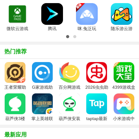
戏官方免费
限时间免费
游2026最
游戏免流量
版v8.0最新
版v2.7.2.1
新版
版
版
最新版
v1.6.0.408.405.1124
v0.10.200.23
官方版
安卓最新版
微软云游戏
腾讯
咪.兔泛玩
随乐游云游
app下载官
START云
云游戏app
戏平台安卓
方免费版
游戏官方下
手机版
版
v2605.1.1
载手机版
v2.1.1安卓
v4.3.3.020
热门推荐
官方版
v0.10.200.23540
版
最新版
安卓版
王者荣耀助
G家游戏助
百分网游戏
2026虫虫助
4399游戏盒
手手机版(王
手(极管家)
盒2026最新
手app最新
免费版
者营地)
版本
版
葫芦侠3楼
掌上英雄联
葫芦侠安装
taptap最新
小米游戏中
2026最新版
盟app
2026最新版
版2026
心最新版本
本
本
最新应用