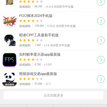
68.3M
游戏辅助
v1.0.4 2026官方中文版
FGO脚本2024手机版
158.0M
游戏辅助
V2512 2026官方中文版
昭凌CPP工具最新手机版
7.8M
游戏辅助
v1.0 2026官方中文版
实时帧率显示器app最新版
8.5M
v1.0.0
游戏辅助
熊猫游戏交易app最新版
95.9M
v2.1
游戏辅助
点击加载更多