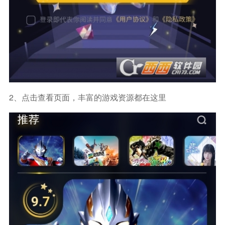
2、点击查看页面，丰富的游戏资源都在这里