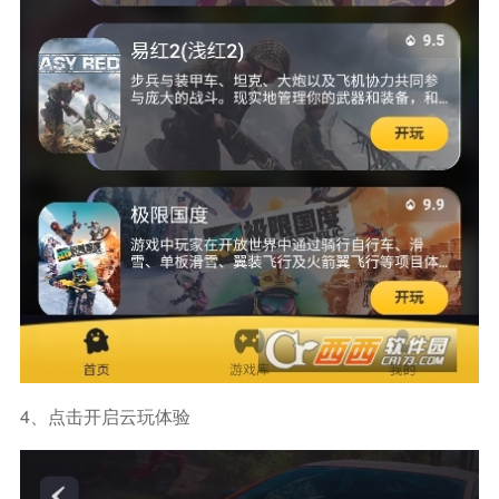
4、点击开启云玩体验