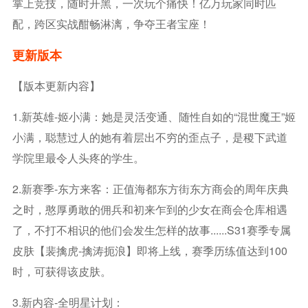
掌上竞技，随时开黑，一次玩个痛快！亿万玩家同时匹
配，跨区实战酣畅淋漓，争夺王者宝座！
更新版本
【版本更新内容】
1.新英雄-姬小满：她是灵活变通、随性自如的“混世魔王”姬
小满，聪慧过人的她有着层出不穷的歪点子，是稷下武道
学院里最令人头疼的学生。
2.新赛季-东方来客：正值海都东方街东方商会的周年庆典
之时，憨厚勇敢的佣兵和初来乍到的少女在商会仓库相遇
了，不打不相识的他们会发生怎样的故事......S31赛季专属
皮肤【裴擒虎-擒涛扼浪】即将上线，赛季历练值达到100
时，可获得该皮肤。
3.新内容-全明星计划：