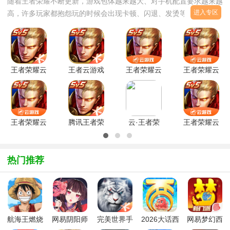
随着王者荣耀不断更新，游戏包体越来越大、对手机配置要求越来越
进入专区
高，许多玩家都抱怨玩的时候会出现卡顿、闪退、发烫等问题。为
此，腾讯官方推出了王者荣耀云游戏2026最新版，专为解决手机空
间不足、性能跟不上、延迟
王者荣耀云
王者云游戏
王者荣耀云
王者荣耀云
游戏2025
无限时长
游戏官方最
游戏免费版
年最新版
v5.2.1.4990108
新版
v5.2.4.60001
v5.2.1.4990108
安卓版
v5.2.4.6000104
安卓版
最
王者荣耀云
腾讯王者荣
云·王者荣
王者荣耀云
游戏官方版
耀云游戏版
耀游戏正版
游戏
v5.2.1.4990108
v5.2.4.6000104
官方
v5.2.4.60001
安卓版
v5.2.4.6000104
安卓版
热门推荐
安
航海王燃烧
网易阴阳师
完美世界手
2026大话西
网易梦幻西
意志唯一正
手游2026最
游腾讯版
游手游安卓
游手游