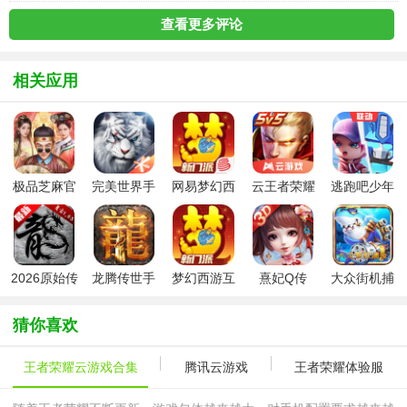
查看更多评论
相关应用
极品芝麻官
完美世界手
网易梦幻西
云王者荣耀
逃跑吧少年
新版本
游腾讯版
游手游
游戏安装包
2026官方正
中文版
版
2026原始传
龙腾传世手
梦幻西游互
熹妃Q传
大众街机捕
奇手游
游
通版本
鱼单机版
猜你喜欢
王者荣耀云游戏合集
腾讯云游戏
王者荣耀体验服