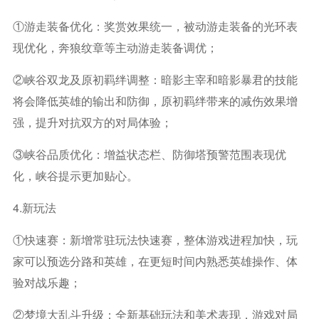
①游走装备优化：奖赏效果统一，被动游走装备的光环表
现优化，奔狼纹章等主动游走装备调优；
②峡谷双龙及原初羁绊调整：暗影主宰和暗影暴君的技能
将会降低英雄的输出和防御，原初羁绊带来的减伤效果增
强，提升对抗双方的对局体验；
③峡谷品质优化：增益状态栏、防御塔预警范围表现优
化，峡谷提示更加贴心。
4.新玩法
①快速赛：新增常驻玩法快速赛，整体游戏进程加快，玩
家可以预选分路和英雄，在更短时间内熟悉英雄操作、体
验对战乐趣；
②梦境大乱斗升级：全新基础玩法和美术表现，游戏对局