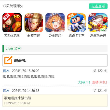
权限管理须知
点击查看
老爹炸鸡店
王者荣耀
公主连结
跑跑卡丁车
趣赢功夫捕
HD
鱼
玩家留言
跟帖评论
网友
2024/1/30 18:36:02
第 122 楼
i呱呱呱呱呱呱呱呱呱呱呱呱呱呱呱
支持
(
1
)
盖楼(回复)
网友
2024/1/29 14:39:38
第 121 楼
谁知道姬小满出装
2023/7/23 15:59:24