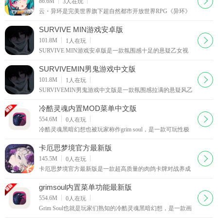
下载
86.6M
3
人在玩
云・异环是完美世界旗下超自然都市开放世界RPG《异环》
的官方云游戏版本，于2026年5月28日随原作1.1版本正式上
线，面向安卓与iOS双端玩家开放体验。这款云
SURVIVE MIN游戏安卓版
下载
101.8M
1
人在玩
SURVIVE MIN游戏安卓版是一款氛围感十足的悬疑乙女视
觉小说游戏，融合恐怖悬疑、剧情互动与恋爱叙事元素，为
喜欢文字剧情向游戏的玩家打造沉浸式游玩体验。游戏以
SURVIVEMIN男鬼游戏中文版
下载
101.8M
1
人在玩
SURVIVEMIN男鬼游戏中文版是一款氛围感拉满的悬疑风乙
女视觉小说游戏，巧妙融合恐怖悬疑、剧情互动与甜蜜恋爱
叙事三大核心元素，专为文字剧情爱好者打造沉浸式掌
冷酷灵魂内置MOD菜单中文版
下载
554.6M
0
人在玩
冷酷灵魂黑暗幻想也被玩家称作grim soul，是一款可玩性极
高且氛围感十足的暗黑风格冒险探索类手机游戏，凭借独特
的暗黑世界观和丰富的生存冒险体系收获了大量硬核
卡厄思梦境官方最新版
下载
145.5M
0
人在玩
卡厄思梦境官方最新版是一款超高质量的肉鸽卡牌对战养成
类游戏，玩家将成为《梦境号》船长，进入梦境组建专属小
队进行冒险探索，游戏拥有超多各具特色的二次元美
grimsoul内置菜单功能最新版
下载
554.6M
0
人在玩
Grim Soul也就是玩家们熟知的冷酷灵魂黑暗幻想，是一款画
风独特且沉浸感十足的暗黑魔幻风格角色扮演类手机游戏，