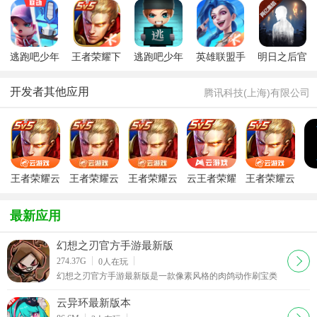
版手游
新版
版
逃跑吧少年
王者荣耀下
逃跑吧少年
英雄联盟手
明日之后官
2026官方正
载最新版本
正版2026最
游官方版
方最新版
版
2026
新版
2026最新版
开发者其他应用
腾讯科技(上海)有限公司
王者荣耀云
王者荣耀云
王者荣耀云
云王者荣耀
王者荣耀云
游戏官方正
游戏官方最
游戏免费版
游戏安装包
游戏
S
版
新版
中文版
游
最新应用
幻想之刃官方手游最新版
下载
274.37G
0
人在玩
幻想之刃官方手游最新版是一款像素风格的肉鸽动作刷宝类
游戏，玩家将化身冒险者前往地牢探险刷宝，游戏中拥有很
多种族职业可以自由选择，还能与朋友一起联机下本
云异环最新版本