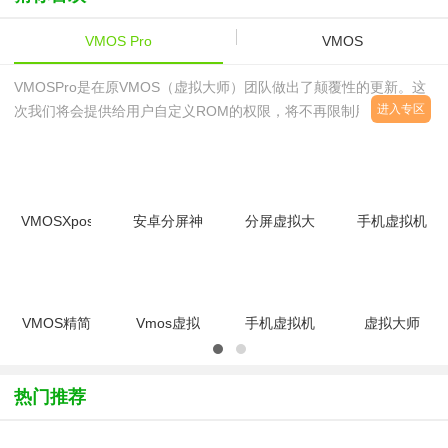
版
VMOS Pro
VMOS
VMOSPro是在原VMOS（虚拟大师）团队做出了颠覆性的更新。这
进入专区
次我们将会提供给用户自定义ROM的权限，将不再限制用户。我们
将打造一个ROM平台，且鼓励用户自发的进行更改ROM，将用户的
想象发挥至极限。支持所有应用浮窗
VMOSXposed(手
安卓分屏神
分屏虚拟大
手机虚拟机
机安全助
器
师
系统
手)v1.0.1
(VMOS)v1.1.31
VMOSv1.1.31
VMOS1.1.50
安卓版
2026官方
安卓版
中文版
VMOS精简
Vmos虚拟
手机虚拟机
虚拟大师
版v1.0.02
系统1.1.42
app（VMOS
(VMOS)v1.0.0
安卓版
安卓版
Pro）
谷歌版
v3.0.1
热门推荐