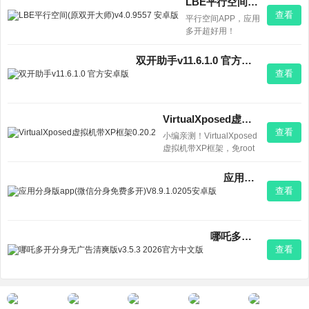
LBE平行空间(原双开大师)v4.0.9557 安卓版
VMOS」吧！它就
查看
平行空间APP，应用
像手机里的虚拟
多开超好用！
机，直接装个独立
安卓系统，轻松实
现应用分身和分
双开助手v11.6.1.0 官方安卓版
屏。悬浮球一键切
查看
换，新增备份恢复
功能，操作更省
心。真心推荐给有
VirtualXposed虚拟机带XP框架0.20.2
双开需求的小伙
查看
伴！
小编亲测！VirtualXposed
虚拟机带XP框架，免root
就能用Xposed模块，还能
多开应用、绕过模拟器检
应用分身版app(微信分身免费多开)V8.9.1.0205安卓版
测。升级安卓10也不怕，
查看
兼容模式超稳。想玩黑科
技又不想折腾手机？试试
这个，省心又安全！
哪吒多开分身无广告清爽版v3.5.3 2026官方中文版
查看