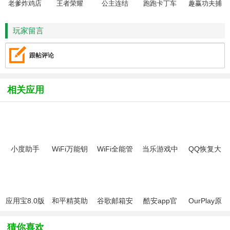
老爹炸鸡店
王者荣耀
公主连结
跑跑卡丁车
趣赢功夫捕
HD
鱼
玩家留言
跟帖评论
相关应用
小度助手
WiFi万能钥
WiFi全能管
当乐游戏中
QQ恢复大
2025最新版
匙极速版
家手机版
心
师
app
应用宝8.0版
和平精英助
谷歌邮箱安
酷安app官
OurPlay原
本2025官方
手(和平营
卓客户端
方版本
谷歌空间
免费版
地)APP官方
app
猜你喜欢