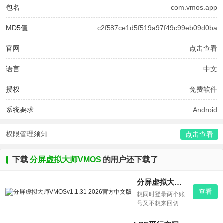
包名
com.vmos.app
MD5值
c2f587ce1d5f519a97f49c99eb09d0ba
官网
点击查看
语言
中文
授权
免费软件
系统要求
Android
权限管理须知
点击查看
下载
分屏虚拟大师VMOS
的用户还下载了
分屏虚拟大师VMOSv1.1.31 2026官方中文版
查看
想同时登录两个账
号又不想来回切
换？试试这款「分
屏虚拟大师