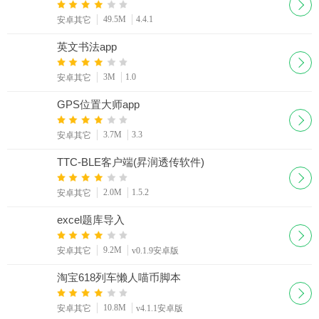
49.5M
4.4.1
安卓其它
英文书法app
3M
1.0
安卓其它
GPS位置大师app
3.7M
3.3
安卓其它
TTC-BLE客户端(昇润透传软件)
2.0M
1.5.2
安卓其它
excel题库导入
9.2M
安卓其它
v0.1.9安卓版
淘宝618列车懒人喵币脚本
10.8M
安卓其它
v4.1.1安卓版