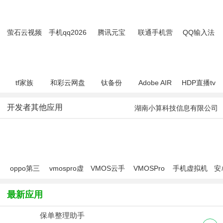
萤石云视频
手机qq2026
腾讯元宝
联通手机营
QQ输入法
最新版
app
业厅(中国联
通)
tf家族
和彩云网盘
钛备份
Adobe AIR
HDP直播tv
fanclub官方
(中国移动云
Titanium
for Android
版
版app最新
盘)
Backup for
开发者其他应用
湖南小算科技信息有限公司
版2026
Android
oppo第三
vmospro虚
VMOS云手
VMOSPro
手机虚拟机
安
方分屏软件
拟机永久会
机
app（VMOS
v
(VMOS)
员版
Pro）
最新应用
保单整理助手