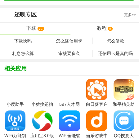
还呗
专区
更多>>
下载
教程
11
6
下款快吗
怎么还信用卡
怎么借款
利息怎么算
审核要多久
还信用卡是真的吗
相关应用
小度助手
小猿搜题拍
597人才网
向日葵客户
和平精英助
2026最新版
题神器2026
（597直
端手机版
手(和平营
免费版
聘）app个
地)APP官方
人版
版
WiFi万能钥
应用宝8.0版
WiFi全能管
当乐游戏中
QQ恢复大