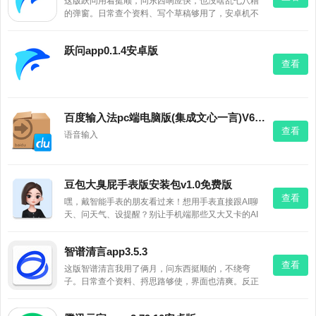
这版跃问用着挺顺，问东西响应快，也没啥乱七八糟
的弹窗。日常查个资料、写个草稿够用了，安卓机不
卡，顺手下一个试试呗。
跃问app0.1.4安卓版
查看
百度输入法pc端电脑版(集成文心一言)V6.0.4.183windows官方版
查看
语音输入
豆包大臭屁手表版安装包v1.0免费版
查看
嘿，戴智能手表的朋友看过来！想用手表直接跟AI聊
天、问天气、设提醒？别让手机端那些又大又卡的AI
软件为难小屏幕了。试试这款豆包大臭屁手表版安装
包专为手表精简单了又单，砍掉多余功能，只留高频
智谱清言app3.5.3
实用服务。最逗的是它自带“臭美”人设，跟手表互动特
查看
有梗，拟人感
这版智谱清言我用了俩月，问东西挺顺的，不绕弯
子。日常查个资料、捋思路够使，界面也清爽。反正
免费，试试不亏。