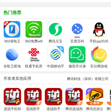
匙极速版
本2025官方
家手机版
心
师
免费版
app
热门推荐
360省电王
360免费wifi
腾讯元宝
百度百科
手机qq2026
安卓版
手机版
app
最新版
谷歌卫星地
联通手机营
中国移动手
微双开分身
百分网游戏
图google
业厅(中国联
机营业厅
多开宝app
盒2026最新
earth下载
通)
版本
开发者其他应用
腾讯科技（深圳）有限公司
2026最新版
逆战手机助
逆战助手
逆战助手
腾讯逆战助
腾讯先游云
腾