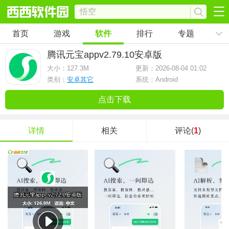
首页
游戏
软件
排行
专题
腾讯元宝app
v2.79.10安卓版
大小：
127.3M
更新：2026-08-04 01:02
类别：
安卓其它
系统：Android
点击下载
详情
相关
评论(
1
)