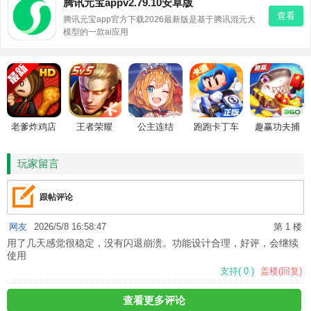
腾讯元宝appv2.79.10安卓版
查看
腾讯元宝app官方下载2026最新版是基于腾讯混元大
模型的一款ai应用
老爹炸鸡店
王者荣耀
公主连结
跑跑卡丁车
趣赢功夫捕
HD
鱼
玩家留言
跟帖评论
网友
2026/5/8 16:58:47
第 1 楼
用了几天感觉很稳定，没有闪退崩溃。功能设计合理，好评，会继续
使用
支持
(
0
)
盖楼(回复)
查看更多评论