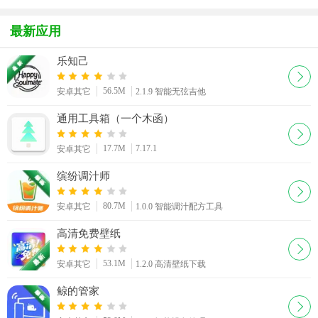
手app
app安卓手
app官方下
手app最新
游戏
机版
载2026版
版
最新应用
乐知己
56.5M
安卓其它
2.1.9 智能无弦吉他
通用工具箱（一个木函）
17.7M
7.17.1
安卓其它
缤纷调汁师
80.7M
安卓其它
1.0.0 智能调汁配方工具
高清免费壁纸
53.1M
安卓其它
1.2.0 高清壁纸下载
鲸的管家