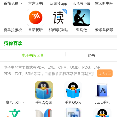
番茄免费小
京东读书
沃阅读app
讯飞有声最
掌阅听书免
说
官方版
新版
费版
喜马拉雅极
番茄畅听
和阅读(咪咕
亚马逊
爱读掌阅最
速版app官
2026最新版
阅读)
kindle阅读
新版
方最新版
器
猜你喜欢
(kindle2025
最新版)
电子书阅读器
简书
电子书的主要格式有PDF、EXE、CHM、UMD、PDG、JAR、
进入专区
PDB、TXT、BRM等等，目前很多流行移动设备都是支持其阅读格
式的。手机终端常见的电子书格式为UMD、JAR、TXT这三种。目
前市场上的电子书阅读器基本上都可以支持以上
魔爪TXT小
手机QQ阅
手机QQ阅
Java手机
说下载阅读
读20121.9
读
小说通用阅
器5.6.1.0
Java通用
6.5.7.888
读器4.09免