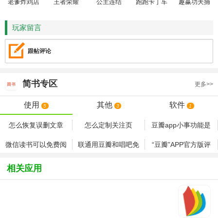
老爹炸鸡店
王者荣耀
公主连结
跑跑卡丁车
趣赢功夫捕
HD
鱼
玩家留言
跟帖评论
简书
专区
更多>>
使用
其他
软件
5
3
1
怎么恢复误删文章
怎么定制关注页
豆瓣app小事功能是
什么 豆瓣app小事功
微信读书可以免费阅
联通用豆瓣和唱吧免
“豆瓣”APP官方版评
能怎么样
读吗 微信读书app怎
流量
测
么免费阅读
相关应用