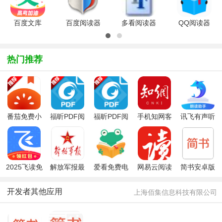
官方最新版
版
中文版
费版
百度文库
百度阅读器
多看阅读器
QQ阅读器
app最新版
v1.2.0.407
appv7.41.7
app免费最
2026官方
官方最新版
官方安卓版
新版
版V9.1.30
v8.1.9.888
热门推荐
手机版
官方最新版
番茄免费小
福昕PDF阅
福昕PDF阅
手机知网客
讯飞有声听
说
读器
读器 Foxit
户端
书神器
Mobile PDF
2025飞读免
解放军报最
爱看免费电
网易云阅读
简书安卓版
费小说
新版
子书app
最新版
开发者其他应用
上海佰集信息科技有限公司