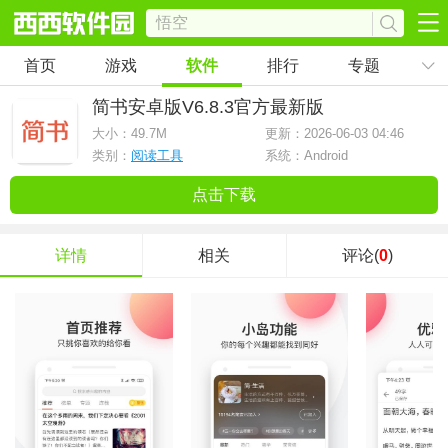
首页
游戏
软件
排行
专题
简书安卓版
V6.8.3官方最新版
大小：
49.7M
更新：2026-06-03 04:46
类别：
阅读工具
系统：Android
点击下载
详情
相关
评论(
0
)