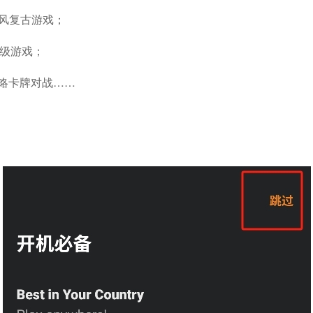
素风复古游戏；
级游戏；
策略卡牌对战……