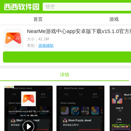
首页
游戏
NearMe游戏中心app安卓版下载
v15.1.0官
大小：
41.1M
类别：
游戏辅助
详情