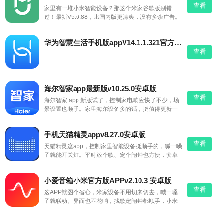
查看
家里有一堆小米智能设备？那这个米家谷歌版别错
过！最新V5.6.88，比国内版更清爽，没有多余广告。
小爱音箱、扫地机、电视……一个App全搞定，操作超
方便。有小米设备的朋友，赶紧装上试试！
华为智慧生活手机版appV14.1.1.321官方安卓版
查看
海尔智家app最新版v10.25.0安卓版
查看
海尔智家 app 新版试了，控制家电响应快了不少，场
景设置也顺手。家里海尔设备多的话，挺值得更新一
下。
手机天猫精灵appv8.27.0安卓版
查看
天猫精灵这app，控制家里智能设备挺顺手的，喊一嗓
子就能开关灯。平时放个歌、定个闹钟也方便，安卓
8.27.0这版用着不卡，下载试试呗。
小爱音箱小米官方版APPv2.10.3 安卓版
查看
这APP就图个省心，米家设备不用切来切去，喊一嗓
子就联动。界面也不花哨，找歌定闹钟都顺手，小米
用户装一个不亏。