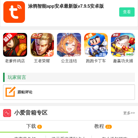
涂鸦智能app安卓最新版v7.9.5安卓版
查看
老爹炸鸡店
王者荣耀
公主连结
跑跑卡丁车
趣赢功夫捕
HD
鱼
玩家留言
跟帖评论
小爱音箱
专区
更多>>
下载
教程
5
21