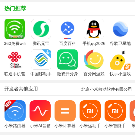
免费版
app
热门推荐
360免费wifi
腾讯元宝
百度百科
手机qq2026
谷歌卫星地
手机版
app
最新版
图google
earth下载
2026最新版
联通手机营
中国移动手
微双开分身
百分网游戏
快手小游戏
业厅(中国联
机营业厅
多开宝app
盒2026最新
平台
通)
版本
开发者其他应用
北京小米移动软件有限公司
小米路由器
小米AI音箱
小米计算器
小米运动手
小米智能手
小米WiFi手
(小爱音
手机版
环app
表(Mi