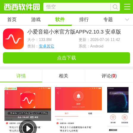
首页
游戏
软件
排行
专题
小爱音箱小米官方版APP
v2.10.3 安卓版
大小：
133.8M
更新：2026-07-16 11:42
类别：
安卓其它
系统：Android
点击下载
详情
相关
评论(
0
)