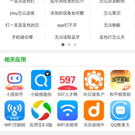
一直亮蓝色灯
提示系统遇到点小
怎么添加酷狗
play怎么连接
添加的设备如何删
怎么重启
灯一直是蓝色的怎
app打不开
无法唤醒
开机键在哪
无法读取蓝牙
蓝色灯怎么关
相关应用
小度助手
小猿搜题拍
597人才网
向日葵客户
和平精英助
2026最新版
题神器2026
（597直
端手机版
手(和平营
免费版
聘）app个
地)APP官方
人版
版
WiFi万能钥
应用宝8.0版
WiFi全能管
当乐游戏中
QQ恢复大
匙极速版
本2025官方
家手机版
心
师