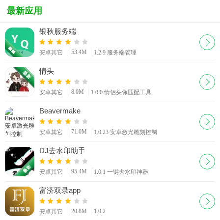
机版
箱)app
app(亲戚
Fit)app
最新应用
关系称呼)
银秋服务端
53.4M
安卓其它
1.2.9 服务端管理
情头
8.0M
安卓其它
1.0.0 情侣头像匹配工具
Beavermake
71.0M
安卓其它
1.0.23 安卓激光雕刻控制
DJ去水印助手
95.4M
安卓其它
1.0.1 一键去水印神器
富济双录app
20.8M
1.0.2
安卓其它