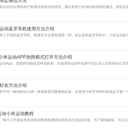
动绑定微信方法
米运动可以帮助用户检测当前的运动情况，最近有用户在询问如何绑定微信，绑定后
米运动蓝牙耳机使用方法介绍
带上不同的蓝牙耳机，跟着音乐会更有感觉一些。在众多的蓝牙耳机中，小米运动蓝
 小米运动APP勿扰模式打开方法介绍
运动App，里面的功能也是特别的多，在使用的过程中如果不想让别人打扰到自己想
加好友方法介绍
米手环一耐用的好口碑一直都很受消费者的欢迎，在使用小米手环的时候就会下载一
运动小米运动教程
，每天几乎都会把具体的步数和检测情况发给自己的QQ好友，为了避免麻烦，可以让小