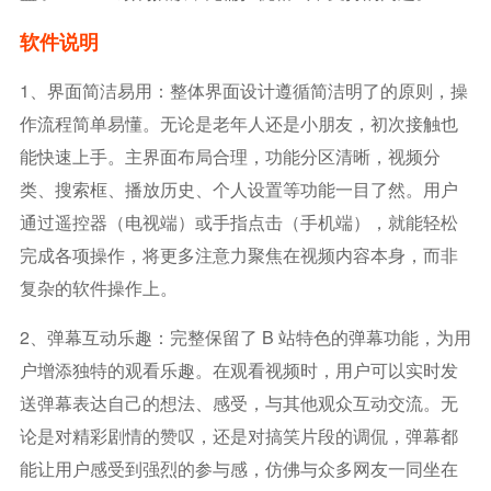
软件说明
1、界面简洁易用：整体界面设计遵循简洁明了的原则，操
作流程简单易懂。无论是老年人还是小朋友，初次接触也
能快速上手。主界面布局合理，功能分区清晰，视频分
类、搜索框、播放历史、个人设置等功能一目了然。用户
通过遥控器（电视端）或手指点击（手机端），就能轻松
完成各项操作，将更多注意力聚焦在视频内容本身，而非
复杂的软件操作上。
2、弹幕互动乐趣：完整保留了 B 站特色的弹幕功能，为用
户增添独特的观看乐趣。在观看视频时，用户可以实时发
送弹幕表达自己的想法、感受，与其他观众互动交流。无
论是对精彩剧情的赞叹，还是对搞笑片段的调侃，弹幕都
能让用户感受到强烈的参与感，仿佛与众多网友一同坐在