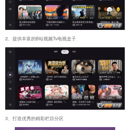
2、提供丰富的b站视频tv电视盒子
3、打造优秀的精彩栏目分区