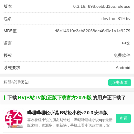
版本
0.3.16.r898.cebbd35e.release
包名
dev.frost819.bv
MD5值
d8e14610c3eb82068dc46d0c1a1e9279
语言
中文
授权
免费软件
系统要求
Android
权限管理须知
点击查看
下载
BV(B站TV版)正版下载官方2026版
的用户还下载了
哔哩哔哩轻小说 B站轻小说v2.0.3 安卓版
查看
喜欢看轻小说的朋友别错过！哔哩哔哩轻小说app最新
版来啦，资源多、更新快，手机上看小说超方便，安
卓用户直接下载就行。