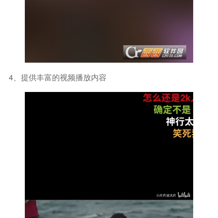
4、提供丰富的视频播放内容