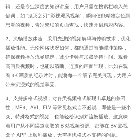
辑，还是专业深度的知识讲座，用户只需在搜索栏输入关
键词，如 “鬼灭之刃”“影视飓风视频”，瞬间便能精准定位到
想看的视频，告别繁琐的页面查找，快速开启精彩内容。
2、流畅播放体验：采用先进的视频解码与传输技术，优化
播放性能。无论网络状况如何，都能通过智能缓冲策略，
确保视频播放流畅稳定，减少卡顿与加载等待时间。观看
高画质视频时，也能以清晰、连贯的画面呈现，比如在观
看 4K 画质的纪录片时，能将每一个细节完美展现，为用户
带来沉浸式的视觉享受。
3、支持多格式视频：对各类视频格式展现出卓越的兼容
性，MP4、AVI、FLV 等常见格式自不必说，即使是一些小
众、特殊格式的视频，也能轻松识别并流畅播放。这意味
着用户从不同渠道获取的 B 站视频资源，都能在 BV 影视
盒子 APP 上顺利播放，无需担忧格式不支持的问题。