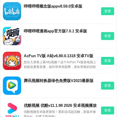
哔哩哔哩概念版appv8.59.0安卓版
查看
哔哩哔哩漫画app官方版7.0.1 安卓版
查看
AcFun TV版 A站v6.80.0.1318 安卓TV版
查看
想在大屏幕上看A站视频？这个AcFun TV版装电视上
就能追番看直播，操作简单画面爽，喜欢弹幕的别错
过。
腾讯视频转换器绿色免费版V2023最新版
查看
优酷视频 优酷v11.1.98 2026 安卓视频播放
查看
优酷视频安卓版更新啦！看剧追综超流畅，新版本修
复bug，赶紧下载体验~