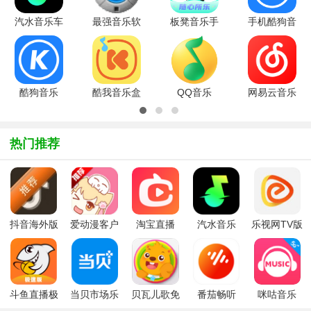
汽水音乐车
最强音乐软
板凳音乐手
手机酷狗音
机版5.0下
件(J.River
机版v9.1.4
乐
载安卓最新
Media
安卓版
202612.3.8
版汽水音乐
Center)v30.0.
官方版
车
酷狗音乐
酷我音乐盒
QQ音乐
网易云音乐
for
v10.5.4官
2026绿色
app最新版
iPhonev11.6.0
方版
版v18.47
v9.5.61安
官方最新版
绿色版
卓版
热门推荐
抖音海外版
爱动漫客户
淘宝直播
汽水音乐
乐视网TV版
tiktok下载最
端
app免费版
app下载官
电视版
新免费版
(点淘)
方车机版
(CIBN乐视
2026最新版
频)
斗鱼直播极
当贝市场乐
贝瓦儿歌免
番茄畅听
咪咕音乐
速版
视版app
费版
app安卓版
app