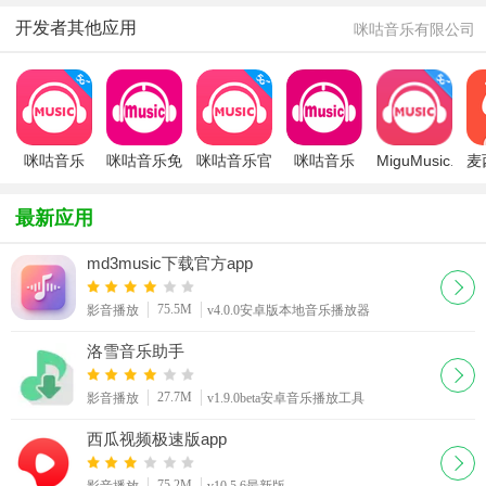
开发者其他应用
咪咕音乐有限公司
咪咕音乐
咪咕音乐免
咪咕音乐官
咪咕音乐
MiguMusic.exe
麦
app
流量版
方免费版
iphone版
最新应用
md3music下载官方app
75.5M
影音播放
v4.0.0安卓版本地音乐播放器
洛雪音乐助手
27.7M
影音播放
v1.9.0beta安卓音乐播放工具
西瓜视频极速版app
75.2M
影音播放
v10.5.6最新版