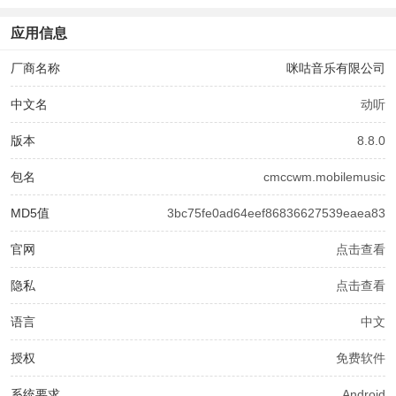
应用信息
厂商名称
咪咕音乐有限公司
中文名
动听
版本
8.8.0
包名
cmccwm.mobilemusic
MD5值
3bc75fe0ad64eef86836627539eaea83
官网
点击查看
隐私
点击查看
语言
中文
授权
免费软件
系统要求
Android