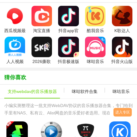
西瓜视频最
淘宝直播
抖音app官
酷我音乐
K歌达人
新版
app免费版
方版
2026最新版
(点淘)
人人视频
2026撕歌
抖音极速版
咪咕音乐
抖音火山版
app官方
app最新版
2026官方版
小视频
2026最新版
猜你喜欢
支持webdav的音乐播放器
咪咕软件合集
咪咕音乐
小编实测整理这一批支持WebDAV协议的音乐播放器合集，专门给到
进入专区
手里有NAS、私有云、Alist网盘的音乐爱好者选用。现在主流流媒体
平台版权变动频繁，不少朋友收藏的无损FLAC、MP3曲库存放在私
有存储里，普通播放器只能读