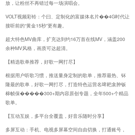
放，让粉丝不再错过每一场演唱会。
VOLT视频彩铃：个曰、定制化的富媒体名片��4G时代让
接听前的“黄金15秒”更有趣。
超大特色MV曲库，扩充达到约16万首在线MV，涵盖200
余种MV风格，画质可达超清。
【精选歌单推荐，好歌一网打尽】
根据用户听歌习惯，推送量身定制的歌单，推荐最热、钚
隆最的歌单，好歌一网打尽，打造特色运营名啤耙衾肿钣
槔帧保�����300+期内容原创专题，全年500+个精品
歌单。
【互动互娱，多平台全覆盖，好音乐随时分享】
多屏互动：手机、电视多屏幕空间自由切换，打通账号，