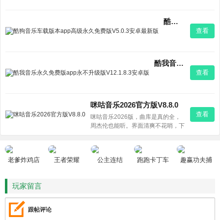
酷狗音乐车载版本app高级永久免费版V5.0.3安卓最新版
查看
酷我音乐永久免费版app永不升级版V12.1.8.3安卓版
查看
咪咕音乐2026官方版V8.8.0
查看
咪咕音乐2026版，曲库是真的全，
周杰伦也能听。界面清爽不花哨，下
载速度也挺稳。反正我手机常备，听
歌没烦过。
老爹炸鸡店
王者荣耀
公主连结
跑跑卡丁车
趣赢功夫捕
HD
鱼
玩家留言
跟帖评论