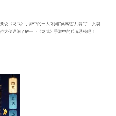
说《龙武》手游中的一大“利器”莫属这“兵魂”了，兵魂
各位大侠详细了解一下《龙武》手游中的兵魂系统吧！