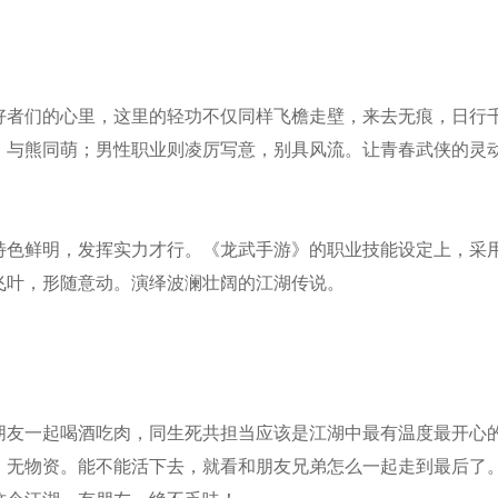
好者们的心里，这里的轻功不仅同样飞檐走壁，来去无痕，日行
，与熊同萌；男性职业则凌厉写意，别具风流。让青春武侠的灵
特色鲜明，发挥实力才行。《龙武手游》的职业技能设定上，采
飞叶，形随意动。演绎波澜壮阔的江湖传说。
朋友一起喝酒吃肉，同生死共担当应该是江湖中最有温度最开心
，无物资。能不能活下去，就看和朋友兄弟怎么一起走到最后了