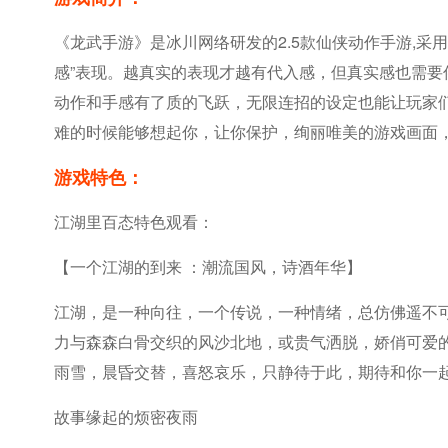
《龙武手游》是冰川网络研发的2.5款仙侠动作手游,采
感”表现。越真实的表现才越有代入感，但真实感也需要
动作和手感有了质的飞跃，无限连招的设定也能让玩家们
难的时候能够想起你，让你保护，绚丽唯美的游戏画面
游戏特色：
江湖里百态特色观看：
【一个江湖的到来 ：潮流国风，诗酒年华】
江湖，是一种向往，一个传说，一种情绪，总仿佛遥不
力与森森白骨交织的风沙北地，或贵气洒脱，娇俏可爱
雨雪，晨昏交替，喜怒哀乐，只静待于此，期待和你一
故事缘起的烦密夜雨