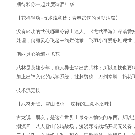
期待和你一起共度诗酒年华
【花样轻功+技术流竞技：青春武侠的灵动活泼】
没有轻功的武侠哪里称得上迷人。《龙武手游》深谙爱
处理，俏丽灵心飞起来绚烂优雅，飞羽小可爱彩虹现世
俏丽灵心的绚丽飞花
武林是英雄少年，能人异士辈出的武林；所以竞技也要
加上出神入化的武学系统，挑刺劈砍，刀剑拳脚，摘花
技术流竞技
【武林开黑、雪山吃鸡， 这样的江湖不乏味】
古龙说，朋友，是这个世界上最令人愉快的东西。所以
潮流四十八人雪山吃鸡战场，漫漫寒冷战场开局无装备