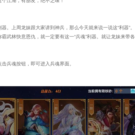
这个江湖，有朋友，绝不乏味！
器。上周龙妹跟大家讲到神兵，那么今天就来说一说这“利器”。要
霸武林快意恩仇，就一定要有这一“兵魂”利器。就让龙妹来带
点击兵魂按钮，即可进入兵魂界面。