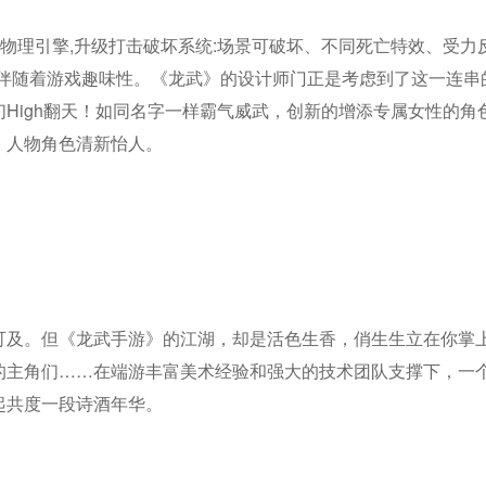
用物理引擎,升级打击破坏系统:场景可破坏、不同死亡特效、受力
伴随着游戏趣味性。《龙武》的设计师门正是考虑到了这一连串
high翻天！如同名字一样霸气威武，创新的增添专属女性的
，人物角色清新怡人。
可及。但《龙武手游》的江湖，却是活色生香，俏生生立在你掌
的主角们……在端游丰富美术经验和强大的技术团队支撑下，一
起共度一段诗酒年华。