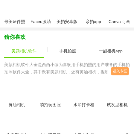
版2026
机app)
版
最美证件照
Faceu激萌
美拍安卓版
亲拍app
Canva 可画
软件
app最新版
(图片制作)
本
猜你喜欢
美颜相机软件
手机拍照
一甜相机app
美颜相机软件大全是西西小编为喜欢用手机拍照的用户准备的手机拍
进入专区
拍照软件大全，其中既有美颜相机，还有黄油相机，捏脸相机，
faceu等多种美颜拍照相机哦，只要你想要拍照，美颜相机软件就可
以满足你的所有要求哦，各种风格随心换！想要搞怪，想要变化造
型，想要穿越？都可以！想要下载这些美颜拍照软件就来西西软件园
吧！这么多款美颜拍照软件，总有一款适合你~
黄油相机
萌拍玩图照
水印打卡相
试发型相机
app最新版
相机软件
机4.8.0.0
app免费版
v10.20.0.11
v8081.23.2.20
安卓版
v3.4.8 安
官方版
卓版