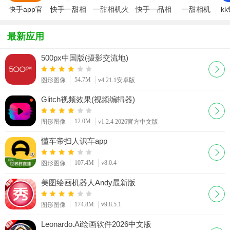
快手app官
快手一甜相
一甜相机火
快手一品相
一甜相机
k
方版2026
机
花滤镜
机app(一
2026最新
最新版
甜相机)
版本
最新应用
500px中国版(摄影交流地)
54.7M
图形图像
v4.21.1安卓版
Glitch视频效果(视频编辑器)
12.0M
图形图像
v1.2.4 2026官方中文版
懂车帝扫人识车app
107.4M
v8.0.4
图形图像
美图绘画机器人Andy最新版
174.8M
v9.8.5.1
图形图像
Leonardo.Ai绘画软件2026中文版