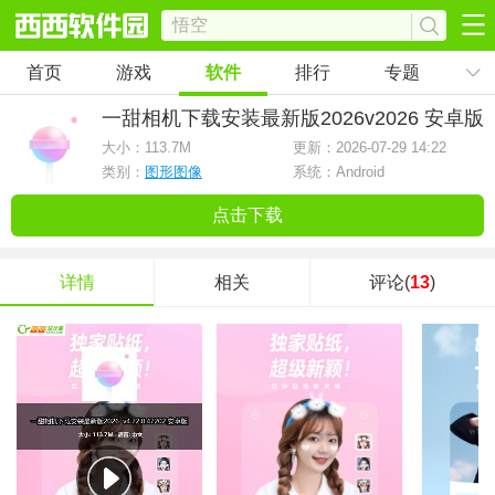
首页
游戏
软件
排行
专题
一甜相机下载安装最新版2026
v2026 安卓版
大小：
113.7M
更新：2026-07-29 14:22
类别：
图形图像
系统：Android
点击下载
详情
相关
评论(
13
)