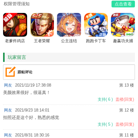
权限管理须知
点击查看
老爹炸鸡店
王者荣耀
公主连结
跑跑卡丁车
趣赢功夫捕
HD
鱼
玩家留言
跟帖评论
网友
2021/11/19 17:38:08
第 13 楼
美颜效果很好，很逼真！
支持
(
6
)
盖楼(回复)
网友
2021/9/23 18:14:01
第 12 楼
拍照还是这个好，熟悉的感觉
支持
(
5
)
盖楼(回复)
网友
2021/8/31 18:30:16
第 11 楼