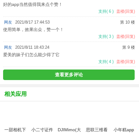
好的app当然值得我来点个赞！
支持
(
6
)
盖楼(回复)
网友
2021/8/17 17:44:53
第 10 楼
使用简单，效果出众，赞一个！
支持
(
3
)
盖楼(回复)
网友
2021/8/11 18:43:24
第 9 楼
爱美的妹子们怎么能少得了它
支持
(
4
)
盖楼(回复)
查看更多评论
相关应用
一甜相机下
小二寸证件
DJIMimo(大
思联三维看
小年糕app
载安装最新
照制作
疆无人机相
图app最新