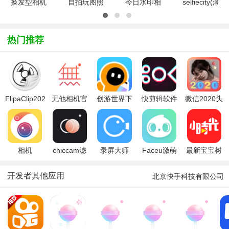
换发型相机
自拍玩图照
今日水印相
selfiecity(潮
(趣换发
相机安卓版
机最新版
自
型)v12.1.25
v8081.21.12.20
v3.0.345.6
拍)v5.1.4.0
安卓版
安卓版
热门推荐
FlipaClip2026
无他相机官
创游世界下
快剪辑软件
微信2020头
最新版
方app
载2026最新
免费版
像图片
版
(2020头像
生成)
相机
chiccam滤
录屏大师
Faceu激萌
最新宝宝树
360(Camera360)
镜相机
app
相机官方
小时光
app
开发者其他应用
北京快手科技有限公司