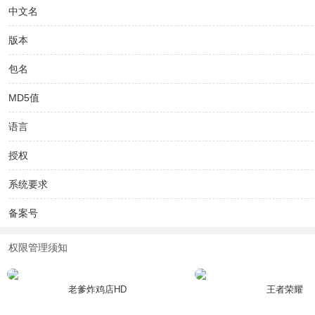
中文名
版本
包名
MD5值
语言
授权
系统要求
备案号
权限管理须知
老爹炸鸡店HD
王者荣耀