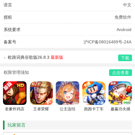
语言
中文
授权
免费软件
系统要求
Android
备案号
沪ICP备08016489号-24A
欧路词典谷歌版26.8.3
最新版
下载
权限管理须知
点击查看
老爹炸鸡店
王者荣耀
公主连结
跑跑卡丁车
趣赢功夫捕
HD
鱼
玩家留言