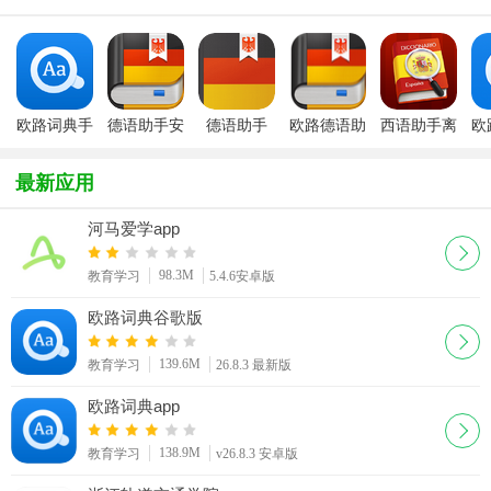
版
欧路词典手
德语助手安
德语助手
欧路德语助
西语助手离
欧
机最新版
卓版
For
手app
线词典APP
Android
最新应用
河马爱学app
98.3M
教育学习
5.4.6安卓版
欧路词典谷歌版
139.6M
教育学习
26.8.3 最新版
欧路词典app
138.9M
教育学习
v26.8.3 安卓版