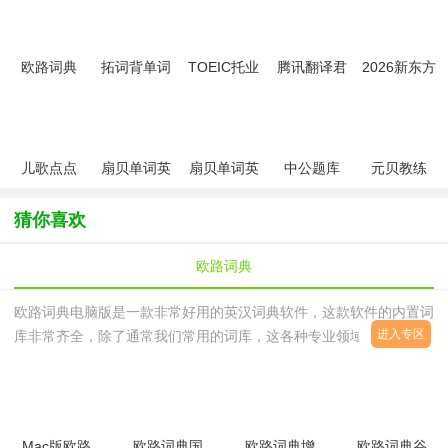
欧路词典
拓词背单词
TOEIC托业
腾讯翻译君
2026新东方
app
听力app
app
在线app
儿歌点点
扇贝单词英
扇贝单词英
中公题库
元贝教练
2026最新版
语版app
语版
app官方版
app
猜你喜欢
欧路词典
欧路词典电脑版是一款非常好用的英汉词典软件，这款软件的内置词
进入专区
库非常齐全，除了通常我们常用的词库，这各种专业领域的词库也是
一应俱全。而且这款词典软件还具有英语学习的功能，不过学习功能
还是比较简单的，就是
Mac版欧路
欧路词典国
欧路词典增
欧路词典谷