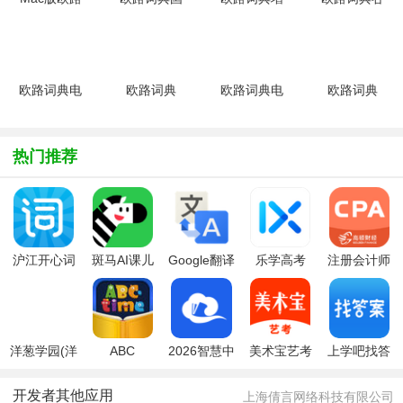
词典最新版
外版
强版mac版
歌版26.8.3
免费版
appV6.7.2
V3.5.4官方
最新版
安卓版
版
欧路词典电
欧路词典
欧路词典电
欧路词典
脑版最新版
wp手机版
脑PC版
mac版
v12.7.1 官
v2015.119.623.3904
v12.0.8.188
v3.2.2 官
方最新版
绿色版
方免费版
热门推荐
沪江开心词
斑马AI课儿
Google翻译
乐学高考
注册会计师
场
童英语app
app
准题库
洋葱学园(洋
ABC
2026智慧中
美术宝艺考
上学吧找答
葱学园-原洋
Reading最
小学app下
app
案2026最新
葱数学)安卓
新版
载最新版本
版
开发者其他应用
上海倩言网络科技有限公司