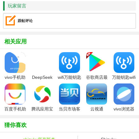
玩家留言
跟帖评论
相关应用
vivo手机助
DeepSeek
wifi万能钥匙
谷歌商店最
万能钥匙wifi
手(vivo应用
手机版
2026最新版
新版本安装
自动解锁
商店)
包2026最新
版
百度手机助
腾讯应用宝
当贝市场客
云视通
vivo浏览器
手app安卓
2026
户端tv版
CloudSEE
官方正版下
版
手机客户端
载安装2025
猜你喜欢
最新版