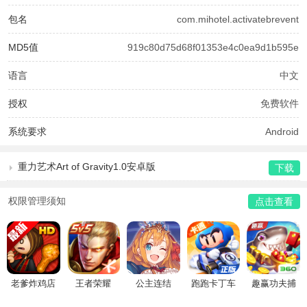
包名
com.mihotel.activatebrevent
MD5值
919c80d75d68f01353e4c0ea9d1b595e
语言
中文
授权
免费软件
系统要求
Android
重力艺术Art of Gravity1.0安卓版
下载
权限管理须知
点击查看
老爹炸鸡店
王者荣耀
公主连结
跑跑卡丁车
趣赢功夫捕
HD
鱼