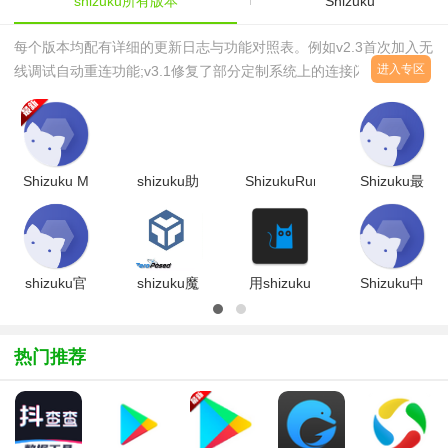
shizuku所有版本
Shizuku
每个版本均配有详细的更新日志与功能对照表。例如v2.3首次加入无
进入专区
线调试自动重连功能;v3.1修复了部分定制系统上的连接闪退问
题;v4.0引入多用户会话管理机制;v5.2适配安卓14的新权限模型，并
移除了对老旧安卓版本的支持。用户可根据自己的系统版本与功能需
求，快速筛选出最适合的安装包。部分老机型或特定定制系统(如早
期MIUI、ColorOS)可能与新版Shizuku存在兼容性问题，本合集保留
Shizuku M
shizuku助
ShizukuRunner(Shizuku
Shizuku最
了多个
管理器官方
手下载最新
自定义命令
新版
最新版
版v13.7.0
工具)v17安
2025v13.7.0
v3.0.0 正
卓版
官方版
式版
shizuku官
shizuku魔
用shizuku
Shizuku中
方下载安卓
改版下载
激活官方正
文最新版本
11版本
2026最新
版下载
appV13.7.0
v13.7.0安
版
2025v1.2
安卓版
热门推荐
卓版
(ZeroPosed)v13.5.4.10