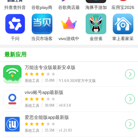
抖查查抖音
谷歌play商
谷歌商店最
海豚手游加
应用宝2026
账号诊断
店安装器
新版本安装
速器app
(Google
包2026最新
Play Store)
版
千问
当贝市场客
vivo游戏中
金丝雀
掌上看家采
户端tv版
心官方版本
canary版
集端app免
2025最新版
magisk下载
费版
最新应用
官方版
万能连专业版最新安卓版
35.8M
系统工具
V1.0.0 2026官方中文版
vivo账号app最新版
30.0M
v6.9.3.0
系统工具
爱思全能版app最新版
35.5M
v1.21.03
系统工具