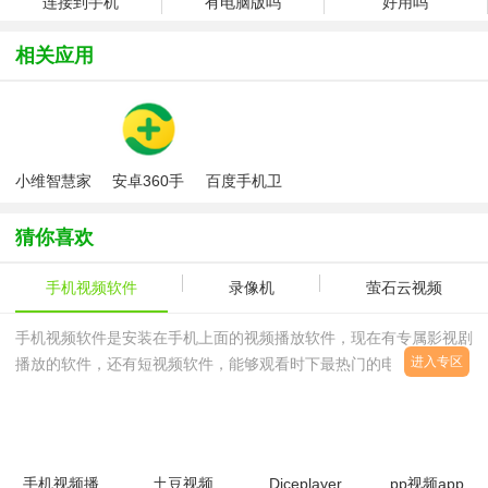
连接到手机
有电脑版吗
好用吗
相关应用
小维智慧家
安卓360手
百度手机卫
庭app官方
机卫士
士
版
猜你喜欢
手机视频软件
录像机
萤石云视频
手机视频软件是安装在手机上面的视频播放软件，现在有专属影视剧
进入专区
播放的软件，还有短视频软件，能够观看时下最热门的电影、电视
剧、综艺还可以观看最新短视频片段，可以说是伙伴们平常的娱乐软
件了，那么有哪些软件比较好用呢？西西小编在这里为大家收集了一
些好用的手机视频软件，需要的伙伴，赶紧来西西下载吧！
手机视频播
土豆视频
Diceplayer
pp视频app