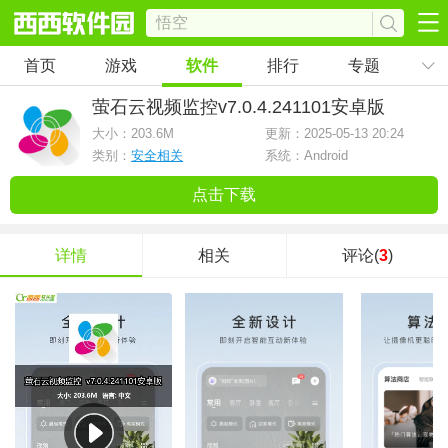
首页
游戏
软件
排行
专题
萤石云视频监控
v7.0.4.241101安卓版
大小：
203.6M
更新：2025-05-13 20:24
类别：
安全相关
系统：Android
点击下载
详情
相关
评论(
3
)