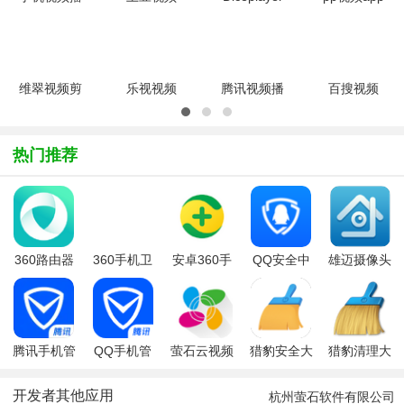
放工具
v11.0.83
视频播放器
最新班
RockPlayerv2.4.5
官方安卓版
v7.12.0319.4401
9.5.9官方
免费版
官方中文版
安卓版
维翠视频剪
乐视视频
腾讯视频播
百搜视频
辑器
appv10.9.34
放器apad
appV8.15.22
(VidTrimPro)v2.4.10
官方通用版
版
官方版
汉化版
V3.4.3.5402
热门推荐
官方正式版
360路由器
360手机卫
安卓360手
QQ安全中
雄迈摄像头
卫士手机版
士 安卓版
机卫士
心
XMEye监控
眼app
腾讯手机管
QQ手机管
萤石云视频
猎豹安全大
猎豹清理大
家2026
家app最新
监控
师
师国际版
版
开发者其他应用
杭州萤石软件有限公司