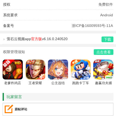
授权
免费软件
系统要求
Android
备案号
浙ICP备16009593号-11A
萤石云视频app
官方版
v6.16.0.240520
下载
权限管理须知
点击查看
老爹炸鸡店
王者荣耀
公主连结
跑跑卡丁车
趣赢功夫捕
HD
鱼
玩家留言
跟帖评论