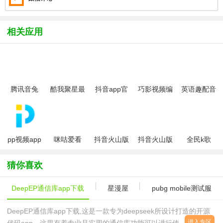
相关应用
腾讯音兔
酷我聚星最
抖音app官
巧影视频编
英语趣配音
(Intoo)
新版
方版
辑app
app少儿版
pp视频app
咪咕爱看
抖音火山版
抖音火山版
全民k歌
最新班
app
免费版
小视频
2026最新版
猜你喜欢
DeepEP通信库app下载
星漫屋
pubg mobile测试服
DeepEP通信库app下载,这是一款专为deepseek所设计打造的开源
进入专区