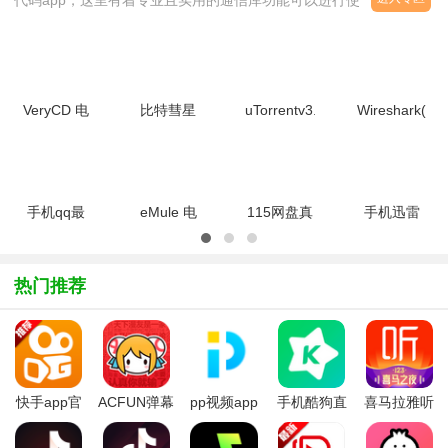
代码app，这里有着专业且实用的通信库功能可以进行使用，它混合
了专家模型（MoE）训练和推理的专家并行（EP）通信库‌，让通信
更加简单。软件内有着各种便捷的通信功能，包括FP8在内的低精度
运算和非对称带宽转发场景优化，让高吞吐量能得到兼顾和训练，还
有各种便捷的推理任务可以进行使用，软件界面简洁，操作起来也十
VeryCD 电
比特彗星
uTorrentv3.5.5.46552
Wireshark(网
分简单
驴
bitcomet2026v2.21
官方正式版
络抓包工
(easyMule)1.2.0
官方最新稳
具)v4.4.0
绿色版
定版
官方最新版
手机qq最
eMule 电
115网盘真
手机迅雷
新版本
驴老版本
实下载地址
app2026最
2026v9.3.25
0.48a 无限
解析软件绿
新版
官方最新版
制中文安装
色版
v25.1.61.149
热门推荐
版
官方中文版
快手app官
ACFUN弹幕
pp视频app
手机酷狗直
喜马拉雅听
方版2026最
视频网
最新班
播app最新
书免费版
新版
版本