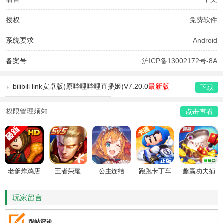
授权
免费软件
系统要求
Android
备案号
沪ICP备13002172号-8A
bilibili link安卓版(原哔哩哔哩直播姬)V7.20.0
最新版
下载
权限管理须知
点击查看
老爹炸鸡店
王者荣耀
公主连结
跑跑卡丁车
趣赢功夫捕
HD
鱼
玩家留言
跟帖评论