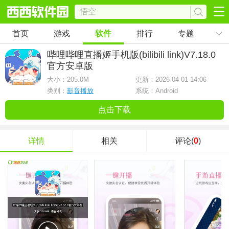
首页
游戏
软件
排行
专题
哔哩哔哩直播姬手机版(bilibili link)
V7.18.0
官方安卓版
大小：
205.0M
更新：2026-04-01 14:06
类别：
影音播放
系统：Android
点击下载
详情
相关
评论(
0
)