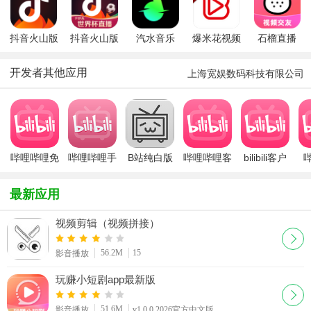
抖音火山版
抖音火山版
汽水音乐
爆米花视频
石榴直播
小视频直播
官方版看世
app下载官
app最新版
app官方版
app
界杯软件
方车机版
开发者其他应用
上海宽娱数码科技有限公司
2026最新版
哔哩哔哩免
哔哩哔哩手
B站纯白版
哔哩哔哩客
bilibili客户
费观看完整
机客户端安
户端
端(哔哩哔
2
版
卓版
哩)
最新应用
视频剪辑（视频拼接）
56.2M
15
影音播放
玩赚小短剧app最新版
51.6M
影音播放
v1.0.0 2026官方中文版