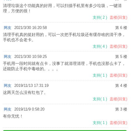
清理垃圾这个功能真的好用，可以扫描手机里有多少垃圾，一键清
理，方便的很！
支持
(
2
)
盖楼(回复)
网友
2021/3/30 16:20:58
第 6 楼
清理手机真的挺好用的，可以一次把手机垃圾还有缓存啥的清干净，
手机也不会老卡。
支持
(
4
)
盖楼(回复)
网友
2021/3/30 10:59:25
第 5 楼
手机用一段时间就有点卡，没事了就清理清理，手机也没那么卡了，
还能防止手机中毒啥的。。。。
支持
(
1
)
盖楼(回复)
网友
2019/11/13 17:31:19
第 4 楼
这两天怎么没有红包了。
支持
(
1
)
盖楼(回复)
网友
2019/11/9 0:58:20
第 3 楼
有你无忧！
支持
(
1
)
盖楼(回复)