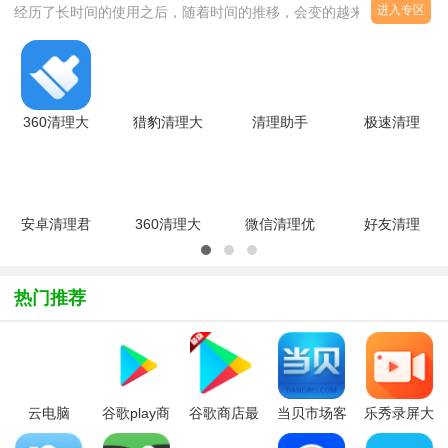
进入专区
经历了长时间的使用之后，随着时间的推移，会变的越来越卡。这是
由于系统碎片和垃圾慢慢累积起来的缘故，好用的手机清理软件下载
有哪些呢，在手机上安装清理软件，定时清理系统碎片和垃圾，手机
的运行速度就会完好如初啦！这里小编为大家搜集整理了当下几款热
门的安卓手机清理软件，供大家选择，有需要的朋友们快来下载吧！
360清理大
猎豹清理大
清理助手
极速清理
师v8.9.1官
师V6.23.7
Lite6.10.7870
(一键清理
方安卓版
官方手机版
安卓版
手机)V32.7
安卓版
安卓清理君
360清理大
微信清理优
好友清理
高级版
师2025最
化
v1.4.5
v3.8.0
新版v8.9.1
2023v1.3.6
安卓版
安卓版
热门推荐
云电脑
谷歌play商
谷歌商店最
当贝市场客
乐秀录屏大
LiquidSky
店安装器
新版本安装
户端tv版
师V