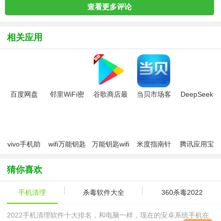
查看更多评论
相关应用
百度网盘
邻里WiFi密
谷歌商店最
当贝市场客
DeepSeek
2026官方最
码app
新版本安装
户端tv版
手机版
新版
包2026最新
版
vivo手机助
wifi万能钥匙
万能钥匙wifi
米度指南针
腾讯应用宝
手(vivo应用
2026最新版
自动解锁
最新版
2026
商店)
猜你喜欢
手机清理
杀毒软件大全
360杀毒2022
2022手机清理软件十大排名，和电脑一样，现在的安卓系统手机在