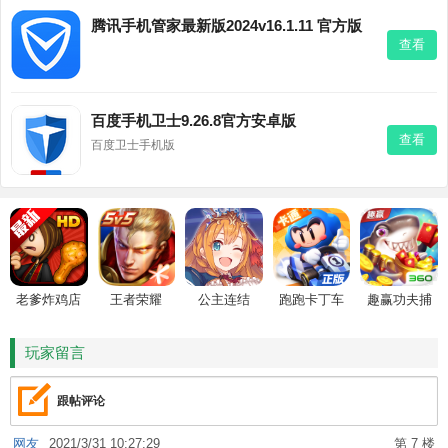
腾讯手机管家最新版2024v16.1.11 官方版
查看
百度手机卫士9.26.8官方安卓版
查看
百度卫士手机版
老爹炸鸡店
王者荣耀
公主连结
跑跑卡丁车
趣赢功夫捕
HD
鱼
玩家留言
跟帖评论
网友
2021/3/31 10:27:29
第 7 楼