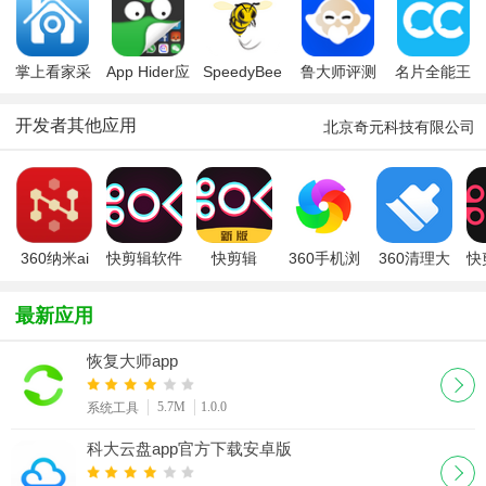
(Google
包2026最新
Recorder
Play Store)
版
掌上看家采
App Hider应
SpeedyBee
鲁大师评测
名片全能王
集端app免
用隐藏大师
中文版
专业版
费版
app最新版
开发者其他应用
北京奇元科技有限公司
360纳米ai
快剪辑软件
快剪辑
360手机浏
360清理大
快
搜索下载手
免费版
览器极速版
师2025最
机版2026
新版
最新应用
最新版
恢复大师app
5.7M
1.0.0
系统工具
科大云盘app官方下载安卓版