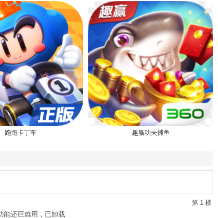
跑跑卡丁车
趣赢功夫捕鱼
第 1 楼
功能还巨难用，已卸载