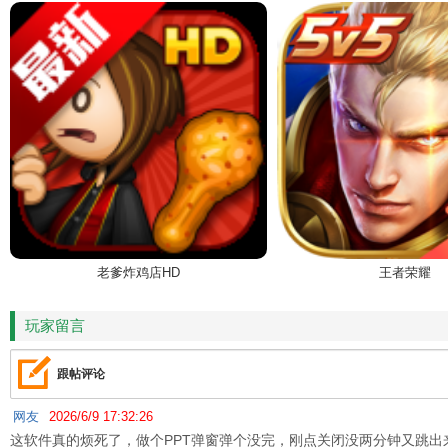
老爹炸鸡店HD
王者荣耀
玩家留言
跟帖评论
网友
2026/6/9 17:32:26
这软件真的烦死了，做个PPT弹窗弹个没完，刚点关闭没两分钟又跳出