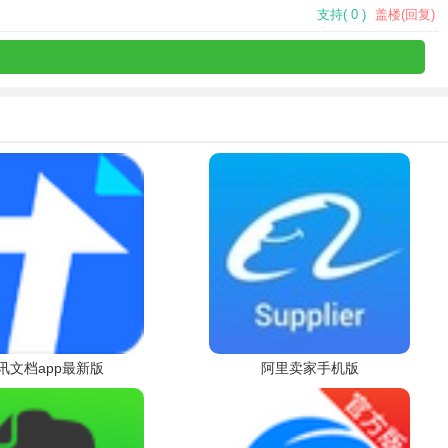
支持
(
0
)
盖楼(回复)
讯文档app最新版
阿里卖家手机版