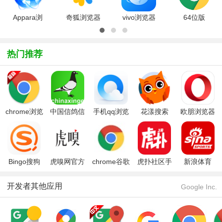
版
安
Appara浏
奇狐浏览器
vivo浏览器
64位版
览器app安
app下载
2025年最
Chrome谷
卓版下载
2025最新
新版
歌浏览器
v1.3.9 最
版v1.1.1最
v25.7.3.0
v128.0.6613.
热门推荐
新版
新版
官方最新版
官方
chrome浏览
中国信鸽信
手机qq浏览
花漾搜索
欧朋浏览器
器安卓版手
息网app
器
app最新版
机版
Bingo搜狗
虎嗅网官方
chrome谷歌
虎扑社区手
新浪体育
搜索app安
版
浏览器手机
机版
app
卓版
版
开发者其他应用
Google Inc.