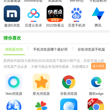
百度极速版
chrome谷歌
凤凰新闻
WiFi伴侣
手机猎豹浏
app最新版
浏览器手机
app
览器极速版
版
傲游5浏览
百度云安卓
2022快看点
百度手机浏
腾讯
器2026最新
版（百度网
app最新版
览器
COSBrowser
版
盘）
猜你喜欢
浏览器2025
手机浏览器哪个最好用
谷歌浏览器手机版
西西软件园强力推荐的2025浏览器下载排行榜产品，目前市场上的
进入专区
浏览器产品众多，大家可能会有选择性困难，到底哪款浏览器速度最
快，体验最好最安全？这些都是在使用浏览器当中常见的疑问，如何
选择一款最好的浏览器，
Velo浏览器
星光浏览器
谷歌浏览器
微软edge
软件官方正
app官方最
手机最新官
手机浏览器
版下载
新版v1.0.1
方版
appv150.0.40
v1.0.1安卓
安卓版
v151.0.7922.83
官方安