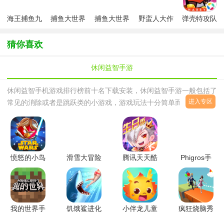
海王捕鱼九
捕鱼大世界
捕鱼大世界
野蛮人大作
弹壳特攻队
游版最新版
2026版
官方正版
战官方唯一
手游最新版
本
正版
猜你喜欢
休闲益智手游
休闲益智手机游戏排行榜前十名下载安装，休闲益智手游一般包括了
进入专区
常见的消除或者是跳跃类的小游戏，游戏玩法十分简单而且也没有什
么血腥暴力，不过休闲益智类的游戏有快节奏的消除、拼图、闯关，
也有慢节奏的答题、找茬、画线填色等等，休闲益智类的游戏非常多
而且男女老少皆宜，喜欢的朋友可以在西西软件园寻找休闲益智手机
游戏排行榜前十名下载安装和休闲益智手游下载大全。
愤怒的小鸟
滑雪大冒险
腾讯天天酷
Phigros手
1原版游戏
增强版
跑新版本
游完整版
v6.2.3 安
v2.3.21安
v1.0.137.0
(菲格罗
卓手机最新
卓版
安卓官方版
斯)v2.1.1
版
汉化安卓版
我的世界手
饥饿鲨进化
小伴龙儿童
疯狂烧脑秀
机版
中文最新版
早教大全
1.0.1安卓