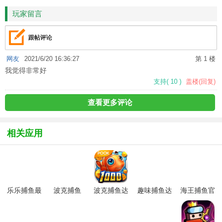
玩家留言
跟帖评论
网友
2021/6/20 16:36:27
第 1 楼
我觉得非常好
支持
(
10
)
盖楼(回复)
查看更多评论
相关应用
乐乐捕鱼最
波克捕鱼
波克捕鱼达
趣味捕鱼达
海王捕鱼官
新版本
（捕鱼达人
人千炮版
人最新版
方最新版
千炮版）手
2026微信版
游
本