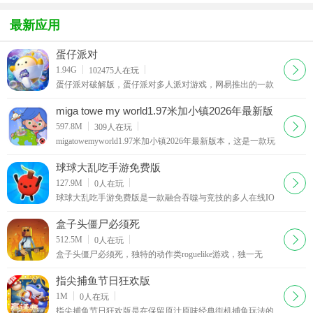
方版
卧底
游
戏最新版
OL手机版
最新应用
蛋仔派对
下载
1.94G
102475
人在玩
蛋仔派对破解版，蛋仔派对多人派对游戏，网易推出的一款
线上聚会向手游，扮演可爱的蛋仔小人，在不同的关卡上与
其他玩家竞争，得到最佳名次，你还能装饰你的个性
miga towe my world1.97米加小镇2026年最新版
本
下载
597.8M
309
人在玩
migatowemyworld1.97米加小镇2026年最新版本，这是一款玩
法治愈的卡通模拟休闲游戏，玩家在游戏中可以在米加小镇
里面去尽情的探索，这里有着精致的画面和丰富的游
球球大乱吃手游免费版
下载
127.9M
0
人在玩
球球大乱吃手游免费版是一款融合吞噬与竞技的多人在线IO
游戏。玩家从小球开始，吞食地图上多样食物壮大自己，操
作简洁易上手。游戏技巧与策略并重，要规划攻防，
盒子头僵尸必须死
下载
512.5M
0
人在玩
盒子头僵尸必须死，独特的动作类roguelike游戏，独一无
二！roguelike游戏，让您在僵尸横行的世界中展开刺激的冒
险。测试您的游戏意识和技能，创造性地杀死僵尸，
指尖捕鱼节日狂欢版
下载
1M
0
人在玩
指尖捕鱼节日狂欢版是在保留原汁原味经典街机捕鱼玩法的