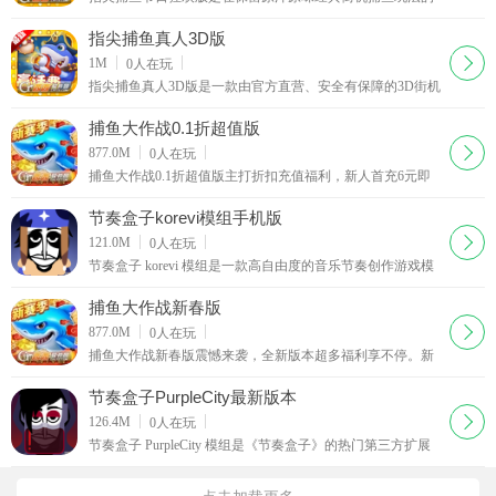
基础上，完成全方位全新升级，打造沉浸式捕鱼体验。游戏
采用高清3D引擎建模，打造多个酷炫渔场，海底景致
指尖捕鱼真人3D版
下载
1M
0
人在玩
指尖捕鱼真人3D版是一款由官方直营、安全有保障的3D街机
捕鱼手游，完美复刻经典街机捕鱼的热血体验，同时突破传
统玩法局限，创新融入多元特色系统。游戏采用高清
捕鱼大作战0.1折超值版
下载
877.0M
0
人在玩
捕鱼大作战0.1折超值版主打折扣充值福利，新人首充6元即
享专属炮台，每日特惠礼包限时秒杀，充值就享0元购超值返
利，还有周卡月卡豪华大礼包相赠，微氪玩家也能玩
节奏盒子korevi模组手机版
下载
121.0M
0
人在玩
节奏盒子 korevi 模组是一款高自由度的音乐节奏创作游戏模
组。 基于经典游戏《节奏盒子》扩展而来，主打梦幻奇幻风
格与自由创作体验。 游戏内置海量梦幻般的角色
捕鱼大作战新春版
下载
877.0M
0
人在玩
捕鱼大作战新春版震憾来袭，全新版本超多福利享不停。新
增青丘秘境，山海传说，逐鹿之战，瑶池仙宫等主题特色渔
场，排位大奖赛限时开启，与其他玩家在线同屏竞技
节奏盒子PurpleCity最新版本
下载
126.4M
0
人在玩
节奏盒子 PurpleCity 模组是《节奏盒子》的热门第三方扩展
内容。 以未来科技电子 + 赛博朋克为核心风格，打造紫色霓
虹都市主题。 在保留原作自由音乐创作玩法的基