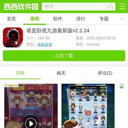
首页
游戏
软件
排行
专题
谁是卧底九游最新版
v2.2.24
大小：
139.7M
更新：2025-09-03 09:02
类别：
休闲益智
系统：Android
点击下载
详情
相关
评论(1)