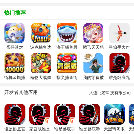
v2.11.5.241915
v12.1.2安
v10.2.0官
版
安卓版
卓版
方最新版
热门推荐
蛋仔派对
波克捕鱼达
海王捕鱼最
腾讯天天酷
弓箭手大作
人千炮版
新版官方正
跑新版本
战2026最新
2026微信版
版
安卓版
本
街机金蟾捕
植物大战僵
指尖捕鱼街
我的零食被
谁是卧底九
鱼
尸2安卓版
机版新版
教官藏起来
游最新版
2026
了安卓最新
开发者其他应用
大连北游科技有限公司
版(Hide
snack)
谁是卧底官
家庭版谁是
谁是卧底手
谁是卧底游
天黑请闭眼
天