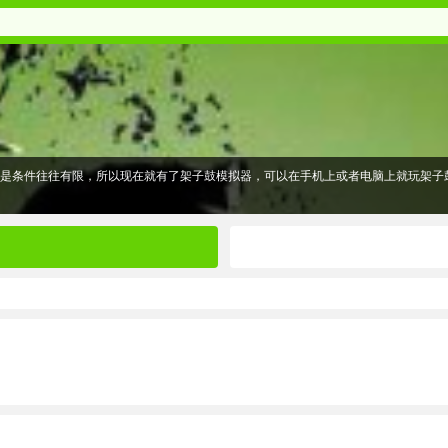
但是条件往往有限，所以现在就有了架子鼓模拟器，可以在手机上或者电脑上就玩架子
 无论您是初学者还是职业鼓手，一切都让您感觉自己在演奏真正的架子鼓。 只需点
音符和节奏来获取高分成绩。 音乐流派各种各样，每周在歌本上添加新歌曲！
金贝鼓、摇滚鼓、电子鼓……这些鼓都拥有漂亮的设计和超逼真的高清音效，适合完