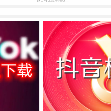
点击有惊喜,萌萌哒...^_^