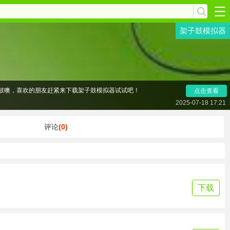
架子鼓模拟器
鼓噢，喜欢的朋友赶紧来下载架子鼓模拟器试试吧！
点击查看
击即可听到大鼓、钹或小鼓的敲击声！
2025-07-18 17:21
美的即兴演奏！
评论
(0)
下载