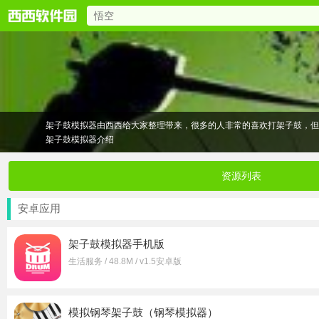
架子鼓模拟器
由西西给大家整理带来，很多的人非常的喜欢打架子鼓，
架子鼓模拟器介绍
立马就能像真正的鼓手那样演奏！超简易的使用，超逼真的声音和感觉。
学习数千首不同难度的歌曲，玩游戏来练习及完善击鼓技巧。 完美配合
想要狂野一番？使用自由演奏模式开始搞事情。 选择适合您风格的鼓：
资源列表
数小时尽情学习、练习、演奏！
安卓应用
架子鼓模拟器手机版
生活服务 / 48.8M / v1.5安卓版
模拟钢琴架子鼓（钢琴模拟器）