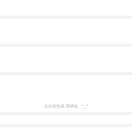
点击有惊喜,萌萌哒...^_^