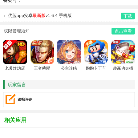
备案号：
优蓝app安卓
最新版
v1.6.4 手机版
下载
权限管理须知
点击查看
老爹炸鸡店
王者荣耀
公主连结
跑跑卡丁车
趣赢功夫捕
HD
鱼
玩家留言
跟帖评论
相关应用