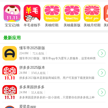
宝宝记(柚
羊毛省钱手
美柚经期.
美柚最新版
美柚月经期
美
宝宝)
机版
助手app官
助手
(
方正版
最新应用
懂车帝2025新版
下载
224.0M
72
人在玩
懂车帝2023新版，懂车帝app专为爱车人群服务，这里有种类
繁多的汽车资讯内容，可以查看最新的汽车品牌资讯，一些
车辆数据也会在这里实时更新。本次带来懂车帝202
拼多多2025版本
下载
24.9M
3745
人在玩
拼多多2023版本是新版商城应用。用户可直接下载更新到最
新版本，拼多多2023版本率先体验新功能，更多旗舰品牌入
驻，商品页面浏览更流畅等。感兴趣的用户欢迎下载使用。
多多果园拼多多
下载
24.9M
32
人在玩
多多果园是拼多多的一款小游戏，只需要你在拼多多线上种
水果，就能够把真实水果包邮寄到家噢，非常的有意思，需
要的小伙伴赶紧来看看吧！多多果园介绍多多果园。
爱星盘app