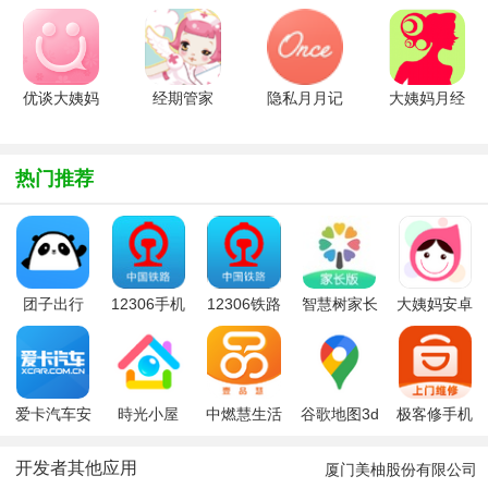
期助手
助手app官
版v9.1.8
和经期助手
v5.3.1 安
方正版
官方最新版
v3.0.5 安
卓版
v9.00.0.0
卓版
官方安卓版
优谈大姨妈
经期管家
隐私月月记
大姨妈月经
app1.5.1
v1.5.0 安
apkv4.3.3
期日历
官方版
卓版
安卓版
appv1.0安
卓版
热门推荐
团子出行
12306手机
12306铁路
智慧树家长
大姨妈安卓
app
客户端
app
版幼儿园版
版
爱卡汽车安
時光小屋
中燃慧生活
谷歌地图3d
极客修手机
卓版
app最新版
(壹品慧)app
全景实景地
电脑家电维
图
修app
开发者其他应用
厦门美柚股份有限公司