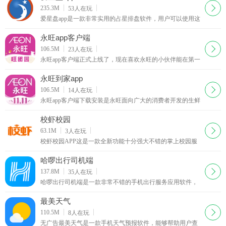
下载
235.3M
53
人在玩
爱星盘app是一款非常实用的占星排盘软件，用户可以使用这
款软件了解到非常及时的星盘资讯，提供了非常全面的星体
配置，同时还可以对星盘格局进行计算，需要的朋友
永旺app客户端
下载
106.5M
23
人在玩
永旺app客户端正式上线了，现在喜欢永旺的小伙伴能在第一
时间了解做下的店铺详情，选购自己喜欢的商品，了解最新
的优惠活动，和快速定位自己车位，方便你的购物体
永旺到家app
下载
106.5M
14
人在玩
永旺app客户端下载安装是永旺面向广大的消费者开发的生鲜
食材配送平台，平台甄选优质健康食材，所有的食材都是经
过平台的严格把关和质量认证。
校虾校园
下载
63.1M
3
人在玩
校虾校园APP这是一款全新功能十分强大不错的掌上校园服
务应用平台，这里专门为广大的大学生们精心打造的，可以
通过校虾软件线上手机点外卖，一键下单等一系列功能，感
哈啰出行司机端
兴趣的用户快来西软件园下载体验吧！
下载
137.8M
35
人在玩
哈啰出行司机端是一款非常不错的手机出行服务应用软件，
哈罗出行司机端app为用户提供了方便的打车服务，并为车主
提供了导航功能和接单功能等。
最美天气
下载
110.5M
8
人在玩
无广告最美天气是一款手机天气预报软件，能够帮助用户查