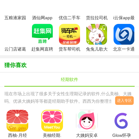
五粮液家园
酒仙网app
优信二手车
货拉拉司机
i云保app最
官方安卓版
最新版本
app
版
新版
云门店诸葛
赶集网直聘
货车帮司机
兔兔儿歌大
北京一卡通
找房
app最新版
版
全app
app2025最
新版本
猜你喜欢
经期软件
现在市场上出现了很多关于女性生理期记录的软件,什么美柚、大姨
进入专区
吗、优谈大姨妈等等都是经期助手软件。西西为你整理当下最流行最
准确最好用的实用经期(大姨妈)软件，帮你轻松舒适的度过姨妈期。
女性经期管理软件，女性朋友们的手机必备软件！大姨妈软件不仅能
帮助记录日子，还能为女性用户量身定做各种调理方案和针对性的小
贴士，让你免受经期的折磨，舒舒服服度过每月的那几天!没有该软
西柚-月经
美柚经期.
大姨妈安卓
Glow怀孕
件的女性伙伴们赶快入手一个吧！经期软件