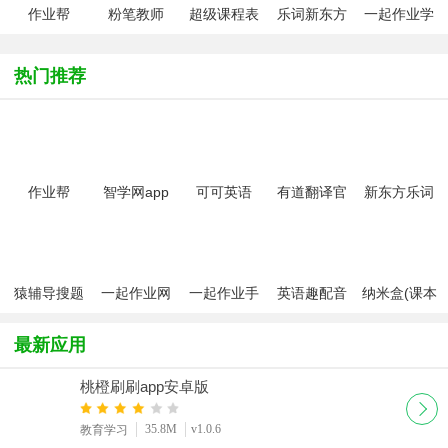
作业帮
粉笔教师
超级课程表
乐词新东方
一起作业学
app2026最
app官方版
背单词
生端手机版
新版
(一起小学学
热门推荐
生)
作业帮
智学网app
可可英语
有道翻译官
新东方乐词
app2026最
最新版
app
背单词免费
新版
版
猿辅导搜题
一起作业网
一起作业手
英语趣配音
纳米盒(课本
app最新版
免费正版学
机版(学生
app小学版
点读)
生版2026
版)
免费版
最新应用
桃橙刷刷app安卓版
35.8M
v1.0.6
教育学习