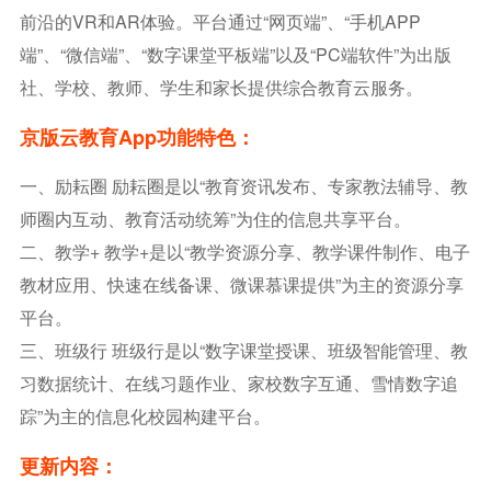
前沿的VR和AR体验。平台通过“网页端”、“手机APP
端”、“微信端”、“数字课堂平板端”以及“PC端软件”为出版
社、学校、教师、学生和家长提供综合教育云服务。
京版云教育app功能特色：
一、励耘圈 励耘圈是以“教育资讯发布、专家教法辅导、教
师圈内互动、教育活动统筹”为住的信息共享平台。
二、教学+ 教学+是以“教学资源分享、教学课件制作、电子
教材应用、快速在线备课、微课慕课提供”为主的资源分享
平台。
三、班级行 班级行是以“数字课堂授课、班级智能管理、教
习数据统计、在线习题作业、家校数字互通、雪情数字追
踪”为主的信息化校园构建平台。
更新内容：