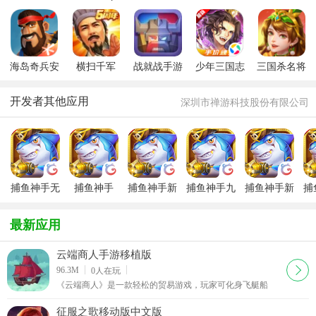
新版
空杀)官方版
室战争官方
安卓版
海岛奇兵安
横扫千军
战就战手游
少年三国志
三国杀名将
卓版下载
2026最新版
安卓版
2026最新版
传安卓最新
2026最新版
本
版
开发者其他应用
深圳市禅游科技股份有限公司
捕鱼神手无
捕鱼神手
捕鱼神手新
捕鱼神手九
捕鱼神手新
捕
广告版
2026官方
版本2026
游版
年好运版
版
最新应用
云端商人手游移植版
下载
96.3M
0
人在玩
《云端商人》是一款轻松的贸易游戏，玩家可化身飞艇船
长，体验轻度基地建设与大亨玩法。从小规模贸易起步，买
低卖高打造贸易帝国。核心特色包括精通贸易路线获利、探
征服之歌移动版中文版