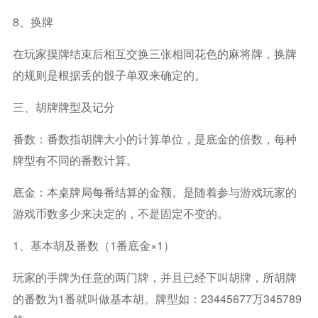
8、换牌
在玩家摸牌结束后相互交换三张相同花色的麻将牌，换牌
的规则是根据丢的骰子单双来确定的。
三、胡牌牌型及记分
番数：番数指胡牌大小的计算单位，是底金的倍数，每种
牌型有不同的番数计算。
底金：本桌牌局每番结算的金额。是随着参与游戏玩家的
游戏币数多少来决定的，不是固定不变的。
1、基本胡及番数（1番底金×1）
玩家的手牌为任意的两门牌，并且已经下叫胡牌，所胡牌
的番数为1番就叫做基本胡。牌型如：23445677万345789