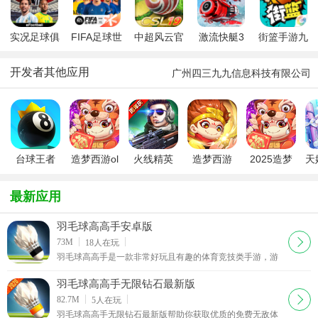
实况足球俱
FIFA足球世
中超风云官
激流快艇3
街篮手游九
乐部经理最
界
方手游
官方版
游版
新版
开发者其他应用
广州四三九九信息科技有限公司
台球王者
造梦西游ol
火线精英
造梦西游
2025造梦
天
2026官方
手机版最新
2025最新
OL手机版
西游ol九游
最新版
版
版
版
最新应用
羽毛球高高手安卓版
下载
73M
18
人在玩
羽毛球高高手是一款非常好玩且有趣的体育竞技类手游，游
戏拥有全新的羽毛球竞技玩法，精美的画面以及炫酷的特效
等你来体验！模拟最真实的羽毛球体验，感兴趣的玩
羽毛球高高手无限钻石最新版
下载
82.7M
5
人在玩
羽毛球高高手无限钻石最新版帮助你获取优质的免费无敌体