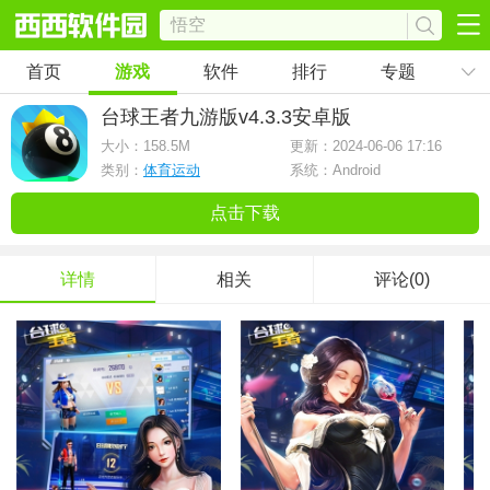
首页
游戏
软件
排行
专题
台球王者九游版
v4.3.3安卓版
大小：
158.5M
更新：2024-06-06 17:16
类别：
体育运动
系统：Android
点击下载
详情
相关
评论(0)