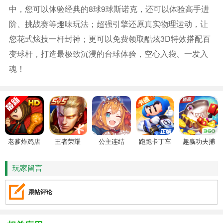
中，您可以体验经典的8球9球斯诺克，还可以体验高手进
阶、挑战赛等趣味玩法；超强引擎还原真实物理运动，让
您花式炫技一杆封神；更可以免费领取酷炫3D特效搭配百
变球杆，打造最极致沉浸的台球体验，空心入袋、一发入
魂！
老爹炸鸡店
王者荣耀
公主连结
跑跑卡丁车
趣赢功夫捕
HD
鱼
玩家留言
跟帖评论