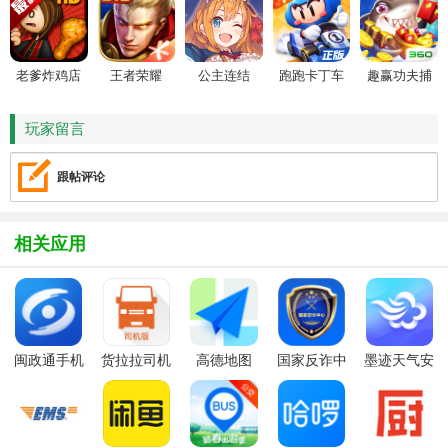
老爹炸鸡店
王者荣耀
公主连结
跑跑卡丁车
趣赢功夫捕
HD
鱼
玩家留言
跟帖评论
相关应用
闽政通手机
货拉拉司机
高德地图
国家反诈中
墨迹天气安
版客户端
版
2026最新版
心官方版
卓手机版
2026
APP