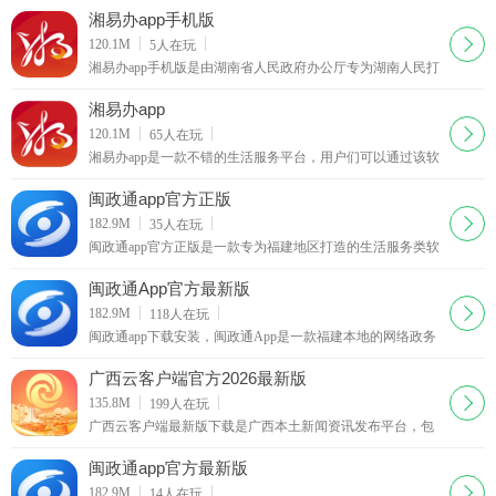
验，获得各种各样的精彩功能使用，能够为用户们准
湘易办app手机版
下载
120.1M
5
人在玩
湘易办app手机版是由湖南省人民政府办公厅专为湖南人民打
造的一款生活服务类软件。用户通过软件在线进行政务的预
约和办理更加方便。软件提供全面详细的办理服务，
湘易办app
下载
120.1M
65
人在玩
湘易办app是一款不错的生活服务平台，用户们可以通过该软
件来了解并且处理各种业务信息，非常的方便，而且里面的
模板内容也是十分的丰富多样，需要的用户们可以来西西下
闽政通app官方正版
载湘易办app进行使用.
下载
182.9M
35
人在玩
闽政通app官方正版是一款专为福建地区打造的生活服务类软
件，用户能够在闽政通app中查询自己的个人数据，用户能够
不用出门也能够进行政务办理，一站式服务帮
闽政通App官方最新版
下载
182.9M
118
人在玩
闽政通app下载安装，闽政通App是一款福建本地的网络政务
办公服务平台，用户通过闽政通App就能随时了解孩子教育
就学、医疗服务、交通出行、行政缴费等服务。
广西云客户端官方2026最新版
下载
135.8M
199
人在玩
广西云客户端最新版下载是广西本土新闻资讯发布平台，包
含广西经济、政治、生活、科技、娱乐等方方面面，新闻来
源渠道丰富，更新速度快，影响力大，喜欢的朋友欢迎来西
闽政通app官方最新版
西下载体验。
下载
182.9M
14
人在玩