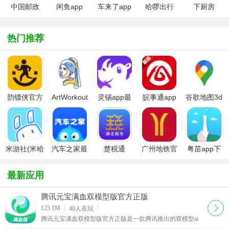
中国邮政
闲鱼app
车来了app
哈啰出行
下厨房
EMS快递
手机版(公交
app最新版
实时查询)
热门推荐
韵镖侠官方
ArtWorkout
灵锡app最
皖事通app
谷歌地图3d
正版
软件下载官
新版本
下载官方最
全景实景地
方最新版
新版本
图
米游社(米哈
汽车之家最
楚税通
广州地铁官
粤苗app下
游官方社区
新版
app(电子税.
方app
载2026最新
HoYoLAB）
务局app)最
版
最新应用
新版
腾讯元宝满血双模型版官方正版
下载
125.1M
40
人在玩
腾讯元宝满血双模型版官方正版是一款腾讯推出的双模型ai
工具软件，能够为用户们准备优质且丰富的精彩ai大模型体