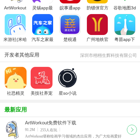
ArtWorkout
灵锡app最
皖事通app
韵镖侠官方
谷歌地图3d
软件下载官
新版本
下载官方最
正版
全景实景地
方最新版
新版本
图
米游社(米哈
汽车之家最
楚税通
广州地铁官
粤苗app下
游官方社区
新版
app(电子税.
方app
载2026最新
HoYoLAB）
务局app)最
版
开发者其他应用
深圳市栩栩生辉科技有限公司
新版
社恐精灵
美技社养宠
星so小说
APP官方最
物必下APP
软件官方最
新版
安卓官方最
新版
最新应用
新版
ArtWorkout免费软件下载
下载
91.2M
255
人在玩
ArtWorkout堪称绘画学习领域的杰出应用，为广大绘画爱好