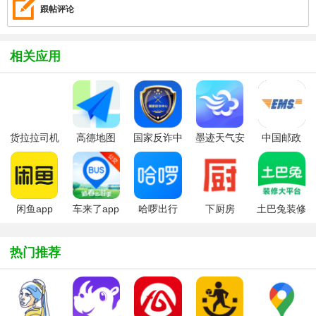
跟帖评论
相关应用
货拉拉司机
高德地图
国家反诈中
墨迹天气安
中国邮政
版
2026最新版
心官方版
卓手机版
EMS快递
APP
闲鱼app
车来了app
哈啰出行
下厨房
土巴兔装修
手机版(公交
app最新版
管家
实时查询)
热门推荐