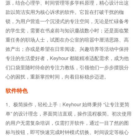
源，结合心理学、时间管理等多学科原理，精心设计出这
款以简洁实用为核心诉求的软件。它旨在打破干扰的枷
锁，为用户营造一个沉浸式的专注空间，无论是忙碌备考
的学生党，需要在书桌前与知识鏖战数小时；还是面临繁
重任务的职场人士，试图在办公室的喧嚣中厘清思路、高
效产出；亦或是希望在日常阅读、兴趣培养等活动中保持
专注的生活爱好者，Keyhour 都能精准适配需求，成为他
们口袋里随时待命的专注力教练，引领他们一步步摆脱分
心的困扰，重新掌控时间，向着目标稳步迈进。
软件特色
1、极简操作，轻松上手：Keyhour 始终秉持 “让专注更简
单” 的设计理念，界面简洁直观，操作流程极简。初次使用
的用户无需复杂培训，仅需打开软件，通过一目了然的图
标与按钮，即可快速完成时钟模式切换、时间设定等核心