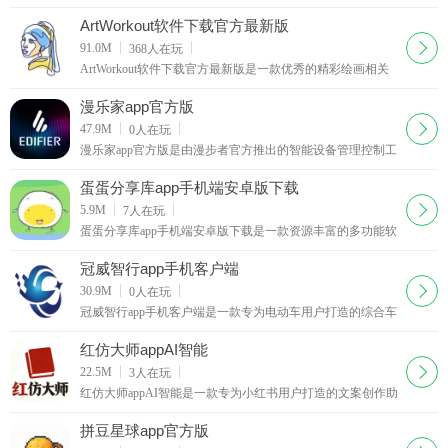
者打造了一座便捷的艺术殿堂。这款应用内汇聚超1000个分
步绘制教程，零基础的初次使用，也能迅速跟上节奏
ArtWorkout软件下载官方最新版
下载
91.0M
368
人在玩
ArtWorkout软件下载官方最新版是一款优秀的精彩绘画相关
软件，提供免费的实用画板工具，涵盖了精彩的绘画体验，
为用户们准备特色十足的绘画工具，涵盖了趣味十足
漫乐家app官方版
下载
47.9M
0
人在玩
漫乐家app官方版是由漫步者官方推出的智能设备管理控制工
具，专为旗下音响设备打造，可以连接漫步者EDIFIER S260
型号的智能音响，提供实时状态，远程启停，播放蓝
蛋蛋分享库app手机端安卓版下载
下载
5.9M
7
人在玩
蛋蛋分享库app手机端安卓版下载是一款资源丰富的多功能软
件分享平台，提供各类型的破解使用软件，点击即可获取下
载链接，可通过平台进行本地快捷下载一键安装。同
冠威智行app手机客户端
下载
30.9M
0
人在玩
冠威智行app手机客户端是一款专为电动车用户打造的综合车
辆管理软件，通过扫描车辆的二维码进行车辆绑定，就能通
过软件实时查看车辆状态信息，剩余电量，地理位置
红仿大师appAI智能
下载
22.5M
3
人在玩
红仿大师appAI智能是一款专为小红书用户打造的文案创作助
手， 能够帮助用户快速获取小红书热门文案内容，输入链接
即可一键提取，进行分析拆解并且生成爆款文案。
拼豆星球app官方版