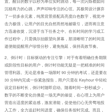
置。醒目的数字以秒为单位实时跳动，每一次闪烁都如同
沉稳有力的心跳，声声叩响专注的心弦。其极简设计摒弃
了一切多余元素，纯黑背景搭配高亮度白色数字，视觉冲
击力极强，让用户的目光自然而然地被吸引，进而将注意
力迅速收拢，沉浸于当下任务之中。在长时间的学习或工
作过程中，只需偶尔抬眼望向屏幕，那清晰明了的时间流
逝便能提醒用户珍惜分秒，避免拖延，保持高效节奏。
2、倒计时：目标驱动的专注引擎：对于有着明确任务期限
或阶段性目标的用户，倒计时功能无疑是一把精准的时间
管理利器。无论是准备一场限时 90 分钟的考试，还是要在
30 分钟内完成一份紧急报告，用户只需在 Keyhour 中轻松
设定目标时长，倒计时随即启动。随着时间一秒秒减少，
数字的不断变化仿佛是一场无声的催促，在心理上为用户
营造出适度的紧迫感，激发潜能，促使他们心无旁骛地投
入工作，全力追赶时间进度，确保任务按时完成。而且，