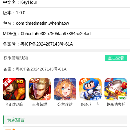
中文名：KeyHour
版本：1.0.0
包名：com.timetimetim.whenhaow
MD5值：0b5cdfa6e3f2b7905faa973845e2efad
备案号：粤ICP备2024267143号-61A
权限管理须知
点击查看
备案：粤ICP备2024267143号-61A
老爹炸鸡店
王者荣耀
公主连结
跑跑卡丁车
趣赢功夫捕
HD
鱼
玩家留言