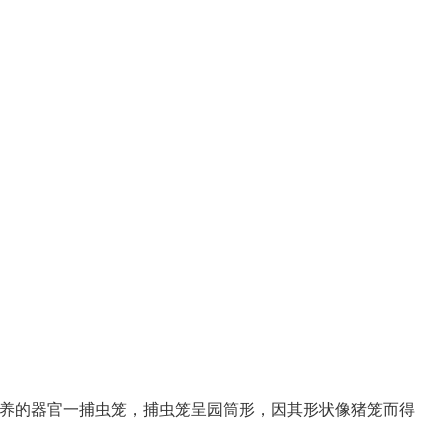
养的器官一捕虫笼，捕虫笼呈园筒形，因其形状像猪笼而得