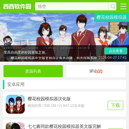
樱花校园模拟器
樱花校园模拟器中文版无广告下载2026是一款3D校园模
拟游戏，在本作中，玩家可以扮演一位校园女生，自由探索校
园内以及周边区域，并且可以干各种事情。樱花校园模拟器中
文版支持自定角色创建，可以捏脸，可以搭配不同的服装，享
点击查看
受高自由度的校园冒险之旅。
樱花校园模拟器中文版支持自定角色创建，包含捏脸系统
2026-04-27 17:41
和丰富服装搭配，让你打造独一无二的自己，享受高自由度的
校园冒险之旅。本版本为纯净无广告版，告别弹窗干扰，沉浸
资源列表
评论
(2)
式体验更顺畅。西西小编为大家准备了樱花校园模拟器中文版
无广告下载、樱花校园模拟器中文版2026下载最新版、樱花校
安卓应用
园模拟器内置mod菜单版下载以及樱花校园模拟器正版官方版
下载等等版本合集，欢迎来下载试试吧。
樱花校园模拟器汉化版
下载
模拟经营 / 336.1M / v1.047.12安卓版
七七酱同款樱花校园模拟器英文版完解