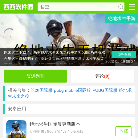
绝地求生手游
绝地求生手机游戏下载国际服合集主要提供腾讯旗下绝地
求生国服，国际服等多版本下载，绝地求生手游是pubg系列游
戏之一，腾讯开发的绝地求生未来之役手游中文版让玩家可以
在全新的高清画质和强烈射击手感中，体验这一经典巨作。如
果你喜欢绝地求生未来之役手游的刺激感，想快速吃鸡，就可
以来这里下载了。所有绝地求生未来之役手游和pubg系列游戏
点击查看
合集这里都整理好了，保证让大家玩得畅快淋漓，比和平精英
2023-05-19 09:24
爽多啦。绝地求生手机游戏下载国际服优化也非常棒，各种型
号手机都可爽玩。
资源列表
评论
(0)
相关合集：
吃鸡国际服
pubg mobile国际服
PUBG国际服
绝地求
生未来之役
安卓应用
绝地求生国际服更新版本
下载
动作射击 / 960.8M / v3.4.0安卓版